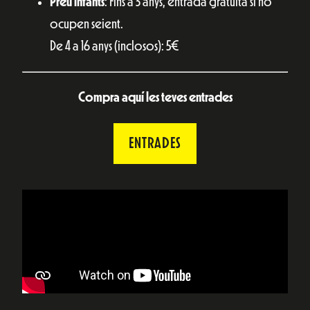
Preu infants
: Fins a 3 anys, entrada gratuïta si no
ocupen seient.
De 4 a 16 anys (inclosos): 5€
Compra aquí les teves entrades
ENTRADES