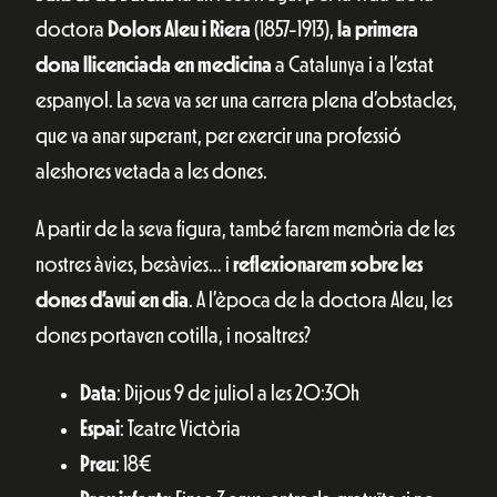
doctora
Dolors Aleu i Riera
(1857-1913),
la primera
dona llicenciada en medicina
a Catalunya i a l’estat
espanyol. La seva va ser una carrera plena d’obstacles,
que va anar superant, per exercir una professió
aleshores vetada a les dones.
A partir de la seva figura, també farem memòria de les
nostres àvies, besàvies… i
reflexionarem sobre les
dones d’avui en dia
. A l’època de la doctora Aleu, les
dones portaven cotilla, i nosaltres?
Data
: Dijous 9 de juliol a les 20:30h
Espai
: Teatre Victòria
Preu
: 18€