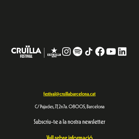
Instagram
#
TikTok
Facebook
YouTub
Linke
festival@cruillabarcelona.cat
C/ Pujades, 77, 2n 7a. 08005, Barcelona
Subscriu-te a la nostra newsletter
Vull rebre informació