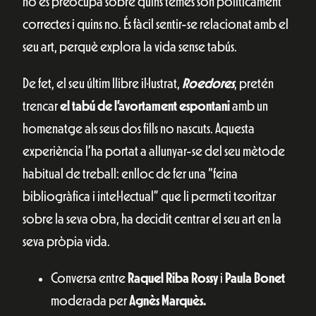
no es preocupa sobre quins temes són políticament
correctes i quins no. És fàcil sentir-se relacionat amb el
seu art, perquè explora la vida sense tabús.
De fet, el seu últim llibre il·lustrat,
Roedores
, pretén
trencar
el tabú de l’avortament espontani
amb un
homenatge als seus dos fills no nascuts. Aquesta
experiència l’ha portat a allunyar-se del seu mètode
habitual de treball: enlloc de fer una “feina
bibliogràfica i intel·lectual” que li permeti teoritzar
sobre la seva obra, ha decidit centrar el seu art en la
seva pròpia vida.
Conversa entre
Raquel Riba Rossy
i
Paula Bonet
moderada per
Agnès Marquès.