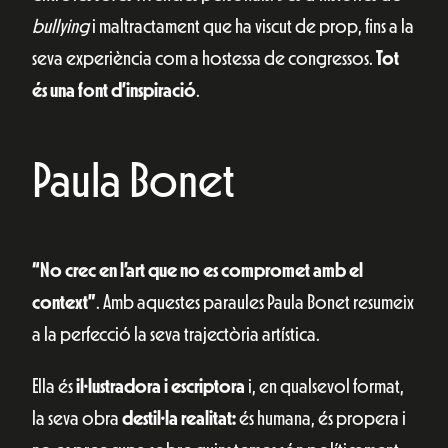
bullying
i maltractament que ha viscut de prop, fins a la
seva experiència com a hostessa de congressos.
Tot
és una font d’inspiració
.
Paula Bonet
“No crec en l’art que no es compromet amb el
context”
. Amb aquestes paraules Paula Bonet resumeix
a la perfecció la seva trajectòria artística.
Ella és
il·lustradora i escriptora
i, en qualsevol format,
la seva obra
destil·la realitat:
és humana, és propera i