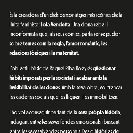
És la creadora d’un dels personatges més icònics de la
lluita feminista:
Lola Vendetta
. Una dona rebel i
inconformista que, als seus còmics, parla sense pudor
sobre
temes com la regla, l’amor romàntic, les
relacions tòxiques i la maternitat
.
L’objectiu bàsic de Raquel Riba Rossy és
qüestionar
hàbits imposats per la societat
i
acabar amb la
invisibilitat de les dones
. Amb la seva obra, vol trencar
les cadenes socials que les lliguen i les immobilitzen.
I ho vol aconseguir parlant de
la seva pròpia història
,
indagant entre les seves ferides emocionals i buscant
entre les seves vivències personals. Des d’històries de