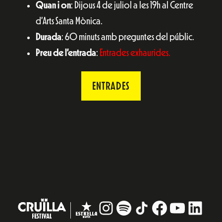
Quan i on
: Dijous 4 de juliol a les 19h al Centre
d’Arts Santa Mònica.
Durada
: 60 minuts amb preguntes del públic.
Preu de l’entrada
:
Entrades exhaurides.
ENTRADES
Instagram
#
TikTok
Facebook
YouTub
Linke