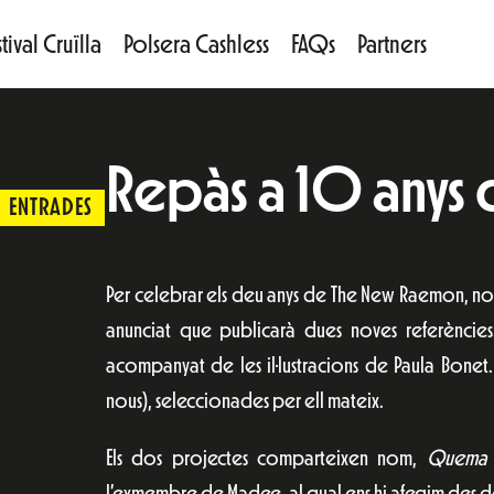
tival Cruïlla
Polsera Cashless
FAQs
Partners
Repàs a 10 anys 
ENTRADES
Per celebrar els deu anys de The New Raemon, nom 
anunciat que publicarà dues noves referències. 
acompanyat de les il·lustracions de Paula Bonet. L
nous), seleccionades per ell mateix.
Els dos projectes comparteixen nom,
Quema 
l’exmembre de Madee, al qual ens hi afegim des de 