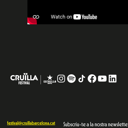
Instagram
#
TikTok
Facebook
YouTub
Linke
festival@cruillabarcelona.cat
Subscriu-te a la nostra newslette