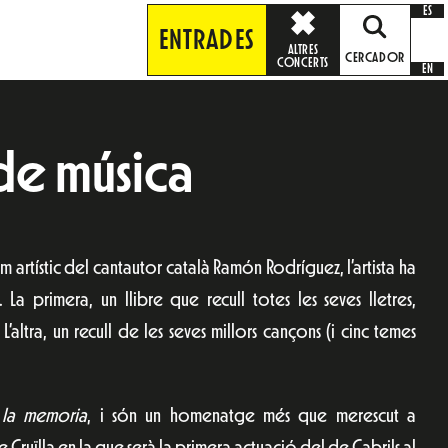
ES
ENTRADES
ALTRES
CERCADOR
CONCERTS
EN
de música
artístic del cantautor català Ramón Rodríguez, l’artista ha
La primera, un llibre que recull totes les seves lletres,
’altra, un recull de les seves millors cançons (i cinc temes
la memoria
, i són un homenatge més que merescut a
Cruïlla en la que serà la primera actuació del de Cabrils al