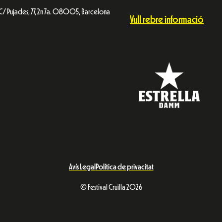
C/ Pujades, 77, 2n 7a. 08005, Barcelona
Vull rebre informació
Avís Legal
Política de privacitat
© Festival Cruïlla 2026