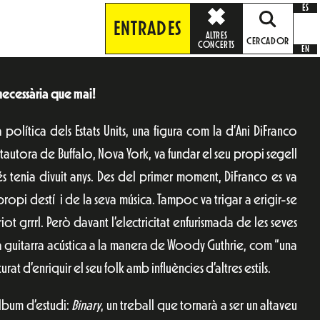
ES
ENTRADES
ALTRES
CERCADOR
CONCERTS
EN
necessària que mai!
política dels Estats Units, una figura com la d’Ani DiFranco
ntautora de Buffalo, Nova York, va fundar el seu propi segell
 tenia divuit anys. Des del primer moment, DiFranco es va
ropi destí i de la seva música. Tampoc va trigar a erigir-se
ot grrrl. Però davant l’electricitat enfurismada de les seves
 guitarra acústica a la manera de Woody Guthrie, com “una
urat d’enriquir el seu folk amb influències d’altres estils.
àlbum d’estudi:
Binary
, un treball que tornarà a ser un altaveu