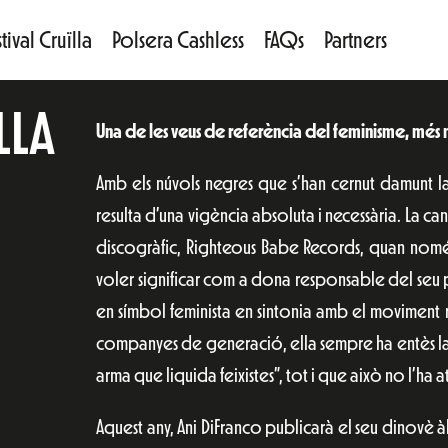
tival Cruïlla
Polsera Cashless
FAQs
Partners
LLA
Una de les veus de referència del feminisme, més 
Amb els núvols negres que s’han cernut damunt la 
resulta d’una vigència absoluta i necessària. La ca
discogràfic, Righteous Babe Records, quan només
voler significar com a dona responsable del seu p
en símbol feminista en sintonia amb el moviment ri
companyes de generació, ella sempre ha entès la
arma que liquida feixistes”, tot i que això no l’ha at
Aquest any, Ani DiFranco publicarà el seu dinovè 