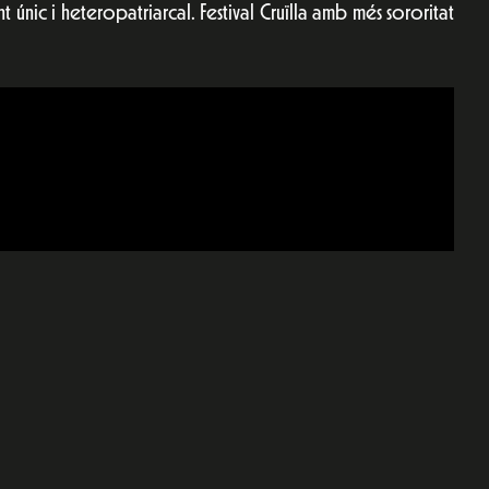
únic i heteropatriarcal. Festival Cruïlla amb més sororitat
e
dIn