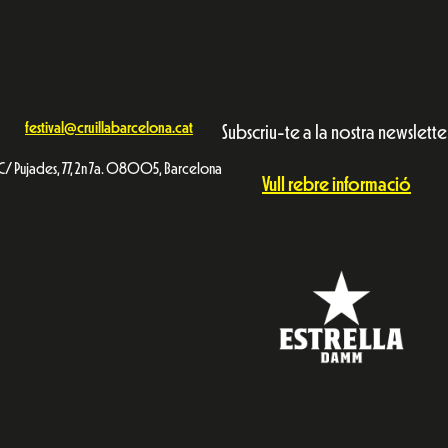
festival@cruillabarcelona.cat
Subscriu-te a la nostra newslette
C/ Pujades, 77, 2n 7a. 08005, Barcelona
Vull rebre informació