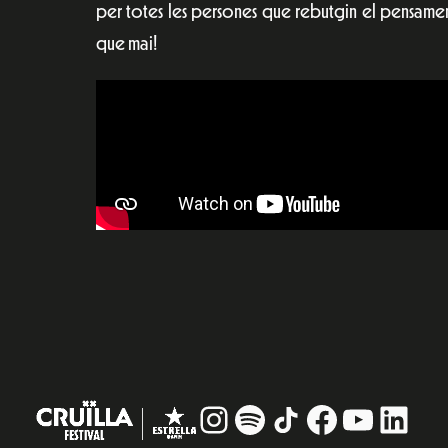
per totes les persones que rebutgin el pensament 
que mai!
Instagram
#
TikTok
Facebook
YouTub
Linke