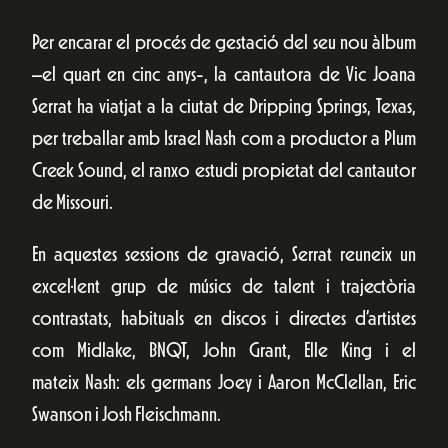
Per encarar el procés de gestació del seu nou àlbum
–el quart en cinc anys-, la cantautora de Vic Joana
Serrat ha viatjat a la ciutat de Dripping Springs, Texas,
per treballar amb Israel Nash com a productor a Plum
Creek Sound, el ranxo estudi propietat del cantautor
de Missouri.
En aquestes sessions de gravació, Serrat reuneix un
excel·lent grup de músics de talent i trajectòria
contrastats, habituals en discos i directes d’artistes
com Midlake, BNQT, John Grant, Elle King i el
mateix Nash: els germans Joey i Aaron McClellan, Eric
Swanson i Josh Fleischmann.