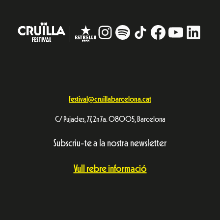
Instagram
#
TikTok
Facebook
YouTub
Linke
festival@cruillabarcelona.cat
C/ Pujades, 77, 2n 7a. 08005, Barcelona
Subscriu-te a la nostra newsletter
Vull rebre informació