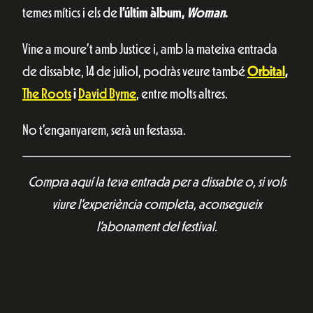
temes mítics i els de
l’últim àlbum,
Woman
.
Vine a moure’t amb Justice i, amb la mateixa entrada
de dissabte, 14 de juliol, podràs veure també
Orbital
,
The Roots
i
David Byrne
, entre molts altres.
No t’enganyarem, serà un festassa.
Compra aquí la teva entrada per a dissabte o, si vols
viure l’experiència completa, aconsegueix
l’abonament del festival.