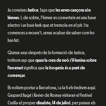
Ja coneixes
Justice
. Saps que
les seves cançons són
himnes
. I, de sobte, l’himne es converteix en una base
electro i un baix funk que et tremola en el pit. I tu
comences a moure’t, sense acabar de saber com ho
han fet.
Quinze anys després de la formació de Justice,
tothom sap que
quan la creu de neó s’il·lumina sobre
l’escenari
significa que
la bogeria és a punt de
començar
.
Els volíem portar a Barcelona, i a la fi els tindrem aquí.
Gaspard Augé i Xavier de Rosnay visitaran el Festival
Cruïlla el proper
dissabte, 14 de juliol
, per punxar els