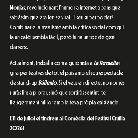
Monjas
, revolucionant l’humor a internet abans que
sabéssim què era fer-se viral. El seu superpoder?
Combinar el surrealisme amb la crítica social com qui
fa un cafè: sembla fàcil, però hi ha un toc de geni
darrere.
Actualment, treballa com a guionista a
La Revuelta
i
gira per teatres de tot el país amb el seu espectacle
de stand-up
Báilenlo
. Si el veus en directe, no només
riuràs fins a plorar, sinó que sortiràs sentint-te
lleugerament millor amb la teva pròpia existència.
L’11 de juliol el tindrem al Comèdia del Festival Cruïlla
2026!