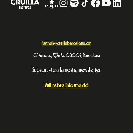
Instagram
#
TikTok
Facebook
YouTub
Linke
festival@cruillabarcelona.cat
C/ Pujades, 77, 2n 7a. 08005, Barcelona
Subscriu-te a la nostra newsletter
Vull rebre informació