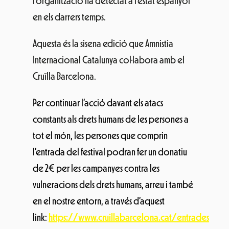
l’organització ha detectat a l’estat espanyol
en els darrers temps.
Aquesta és la
sisena edició
que Amnistia
Internacional Catalunya col·labora amb el
Cruïlla Barcelona.
Per continuar l’acció davant els atacs
constants als drets humans de les persones a
tot el món, les persones que comprin
l’entrada del festival podran fer un donatiu
de 2€ per les campanyes contra les
vulneracions dels drets humans, arreu i també
en el nostre entorn, a través d’aquest
link:
https://www.cruillabarcelona.cat/entrades