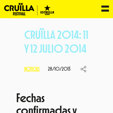
Vés
al
CRUÏLLA 2014: 11
contingut
Y 12 JULIO 2014
NOTICIES
28/10/2013
Fechas
confirmadas y