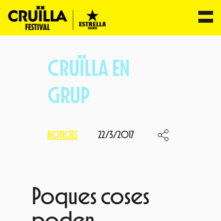
Vés
al
CRUÏLLA EN
contingut
GRUP
NOTICIES
22/3/2017
Poques coses
poden