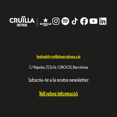
Instagram
#
TikTok
Facebook
YouTub
Linke
festival@cruillabarcelona.cat
C/ Pujades, 77, 2n 7a. 08005, Barcelona
Subscriu-te a la nostra newsletter
Vull rebre informació