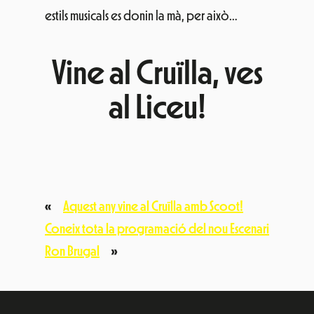
estils musicals es donin la mà, per això…
Vine al Cruïlla, ves
al Liceu!
«
Aquest any vine al Cruïlla amb Scoot!
Coneix tota la programació del nou Escenari
Ron Brugal
»