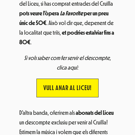
del Liceu, si has comprat entrades del Cruïlla
pots veure l’òpera
La Favorite
per un preu
únic de 50€
. Això vol dir que, depenent de
la localitat que triïs,
et podries estalviar fins a
80€
.
Si vols saber com fer servir el descompte,
clica aquí:
VULL ANAR AL LICEU!
D’altra banda, oferirem als
abonats del Liceu
un descompte exclusiu per venir al Cruïlla!
Estimem la música i volem que els diferents