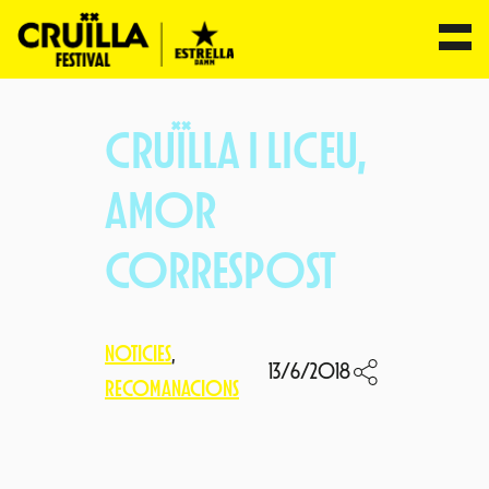
Vés
al
CRUÏLLA I LICEU,
contingut
AMOR
CORRESPOST
NOTICIES
, 
13/6/2018
RECOMANACIONS