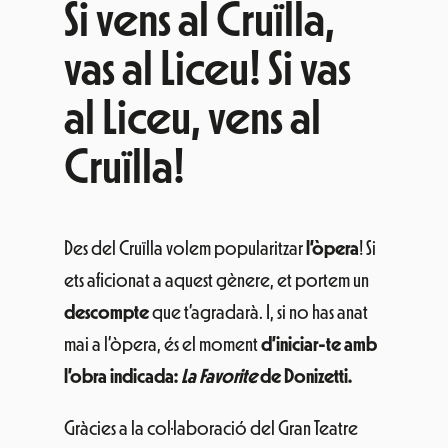
Si vens al Cruïlla,
vas al Liceu! Si vas
al Liceu, vens al
Cruïlla!
Des del Cruïlla volem popularitzar
l’òpera
! Si
ets aficionat a aquest gènere, et portem un
descompte
que t’agradarà. I, si no has anat
mai a l’òpera, és el moment
d’iniciar-te amb
l’obra indicada:
La Favorite
de Donizetti.
Gràcies a la col·laboració del Gran Teatre