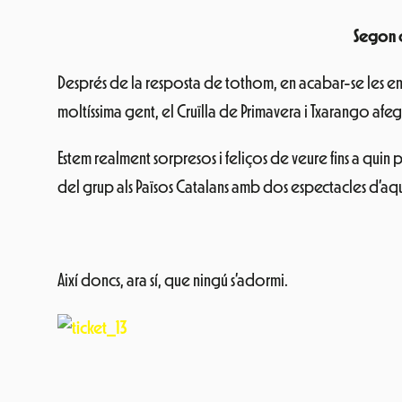
Segon c
Després de la resposta de tothom, en acabar-se les ent
moltíssima gent, el
Cruïlla de Primavera i Txarango afe
Estem realment sorpresos i feliços de veure fins a qui
del grup als Països Catalans amb dos espectacles d’aq
Així doncs, ara sí, que ningú s’adormi.