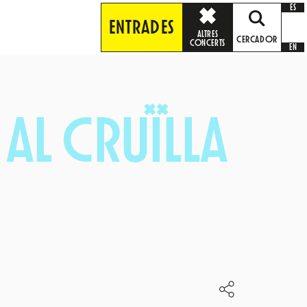
ES
ENTRADES
ALTRES
CERCADOR
CONCERTS
EN
AL CRUÏLLA