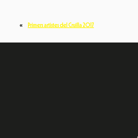
«
Primers artistes del Cruïlla 2017