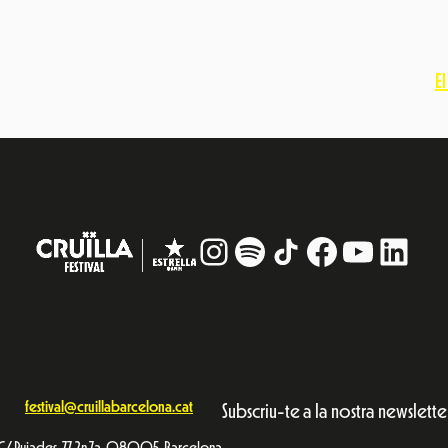
E
Instagram
#
TikTok
Facebook
YouTub
Linke
festival@cruillabarcelona.cat
Subscriu-te a la nostra newslette