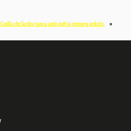
l Cruïlla de Tardor tanca amb èxit la primera edició.
»
e
dIn
r