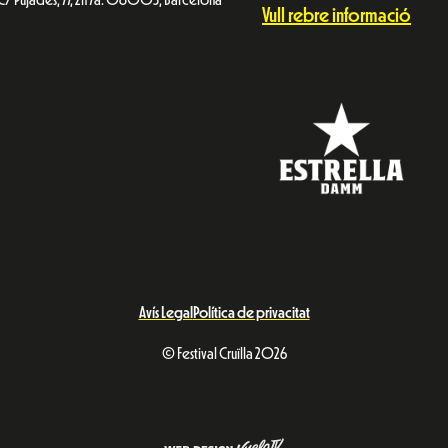
C/ Pujades, 77, 2n 7a. 08005, Barcelona
Vull rebre informació
Avís Legal
Política de privacitat
© Festival Cruïlla 2026