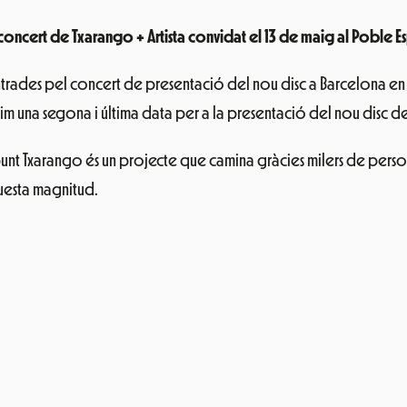
oncert de Txarango + Artista convidat el 13 de maig al Poble E
rades pel concert de presentació del nou disc a Barcelona en me
gim
una segona i última data per a la presentació del nou disc d
n punt Txarango és un projecte que camina gràcies milers de pers
uesta magnitud.