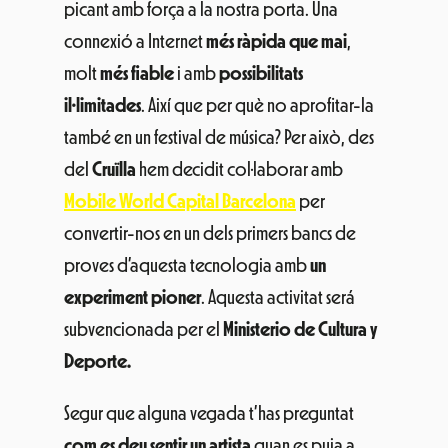
picant amb força a la nostra porta. Una
connexió a Internet
més ràpida que mai
,
molt
més fiable
i amb
possibilitats
il·limitades
. Així que per què no aprofitar-la
també en un festival de música? Per això, des
del
Cruïlla
hem decidit col·laborar amb
Mobile World Capital Barcelona
per
convertir-nos en un dels primers bancs de
proves d’aquesta tecnologia amb
un
experiment pioner
. Aquesta activitat será
subvencionada per el
Ministerio de Cultura y
Deporte.
Segur que alguna vegada t’has preguntat
com es deu sentir un artista
quan es puja a