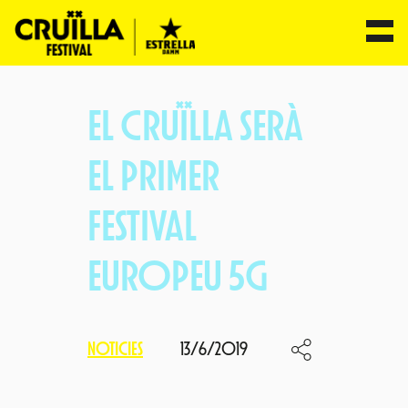
Vés
al
EL CRUÏLLA SERÀ
contingut
EL PRIMER
FESTIVAL
EUROPEU 5G
NOTICIES
13/6/2019