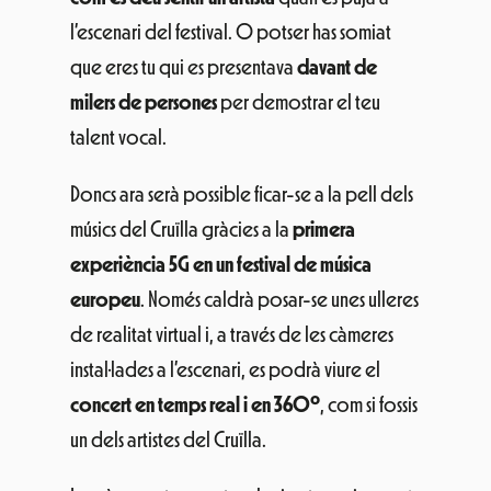
l’escenari del festival. O potser has somiat
que eres tu qui es presentava
davant de
milers de persones
per demostrar el teu
talent vocal.
Doncs ara serà possible ficar-se a la pell dels
músics del Cruïlla gràcies a la
primera
experiència 5G en un festival de música
europeu
. Només caldrà posar-se unes ulleres
de realitat virtual i, a través de les càmeres
instal·lades a l’escenari, es podrà viure el
concert en temps real i en 360º
, com si fossis
un dels artistes del Cruïlla.