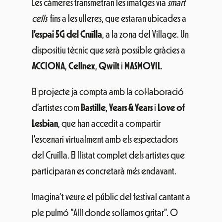
Les càmeres transmetran les imatges via
smart
cells
fins a les ulleres, que estaran ubicades a
l’espai 5G del Cruïlla
, a la zona del Village. Un
dispositiu tècnic que serà possible gràcies a
ACCIONA
,
Cellnex
,
Qwilt
i
MASMOVIL
.
El projecte ja compta amb la col·laboració
d’artistes com
Bastille
,
Years & Years
i
Love of
Lesbian
, que han accedit a compartir
l’escenari virtualment amb els espectadors
del Cruïlla. El llistat complet dels artistes que
participaran es concretarà més endavant.
Imagina’t veure el públic del festival cantant a
ple pulmó “Allí donde solíamos gritar”. O