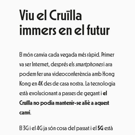
Viu el Cruïlla
immers en el futur
El món canvia cada vegada més ràpid. Primer
va ser Internet, després els
smartphones
i ara
podem fer una videoconferència amb Hong
Kong en 4K des de casa nostra. La tecnologia
està evolucionant a passes de gegant i
el
Cruïlla no podia mantenir-se aliè a aquest
canvi
.
El 3G i el 4G ja són cosa del passat i el
5G
està