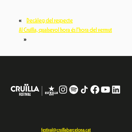
«
Decàleg del respecte
Al Cruïlla, qualsevol hora és l’hora del vermut
»
Instagram
#
TikTok
Facebook
YouTub
Linke
festival@cruillabarcelona.cat