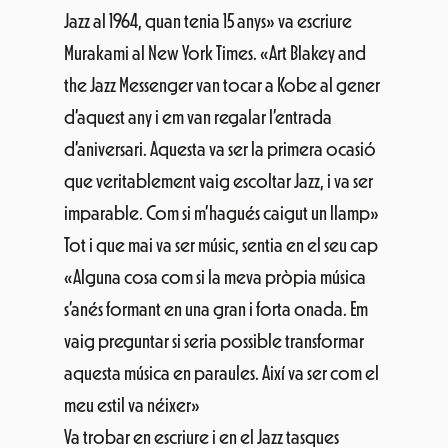
Jazz al 1964, quan tenia 15 anys» va escriure
Murakami al New York Times. «Art Blakey and
the Jazz Messenger van tocar a Kobe al gener
d’aquest any i em van regalar l’entrada
d’aniversari. Aquesta va ser la primera ocasió
que veritablement vaig escoltar Jazz, i va ser
imparable. Com si m’hagués caigut un llamp»
Tot i que mai va ser músic, sentia en el seu cap
«Alguna cosa com si la meva pròpia música
s’anés formant en una gran i forta onada. Em
vaig preguntar si seria possible transformar
aquesta música en paraules. Així va ser com el
meu estil va néixer»
Va trobar en escriure i en el Jazz tasques