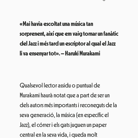
«Mai havia escoltat una música tan
sorprenent, així que em vaig tornar un fanàtic
del Jazz i més tard un escriptor al qual el Jazz
li va ensenyar tot». – Haruki Murakami
Qualsevol lector assidu o puntual de
Murakami haurà notat que a part de ser un
dels autors més importants i reconeguts de la
seva generació, la música (en específic el
Jazz), el córrer i els gats juguen un paper
central en la seva vida, i queda molt