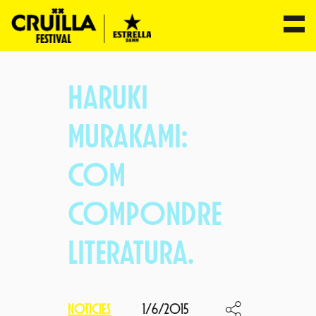
Vés
al
HARUKI
contingut
MURAKAMI:
COM
COMPONDRE
LITERATURA.
NOTICIES
1/6/2015