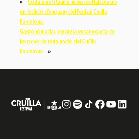
«
Costalamel i Cruïlla inicien col·laboració
en l’edició d’enguany del Festival Cruïlla
Barcelona.
Gastronòmadas, empresa encarregada de
les zones de restauració del Cruïlla
Barcelona
»
Instagram
#
TikTok
Facebook
YouTub
Linke