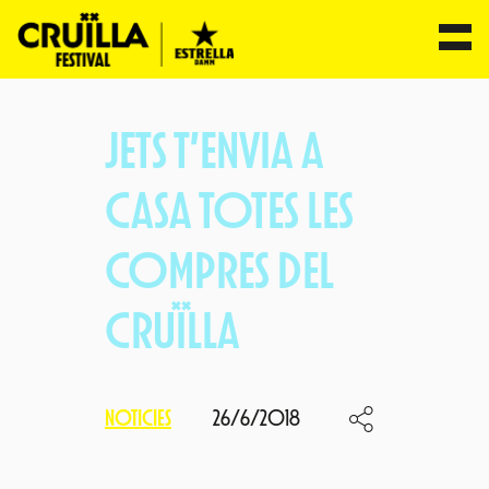
Vés
al
JETS T’ENVIA A
contingut
CASA TOTES LES
COMPRES DEL
CRUÏLLA
NOTICIES
26/6/2018