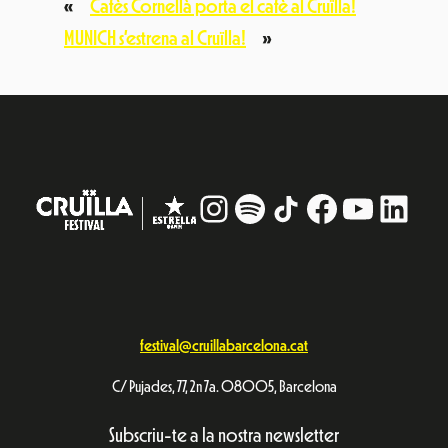
«
Cafès Cornellà porta el cafè al Cruïlla!
MUNICH s’estrena al Cruïlla!
»
Instagram
#
TikTok
Facebook
YouTub
Linke
festival@cruillabarcelona.cat
C/ Pujades, 77, 2n 7a. 08005, Barcelona
Subscriu-te a la nostra newsletter