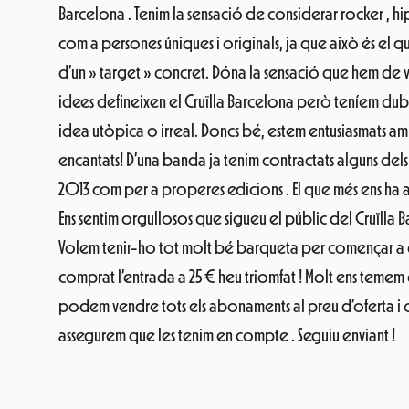
Barcelona . Tenim la sensació de considerar rocker , hi
com a persones úniques i originals, ja que això és el q
d’un » target » concret. Dóna la sensació que hem de ve
idees defineixen el Cruïlla Barcelona però teníem dubte
idea utòpica o irreal. Doncs bé, estem entusiasmats am
encantats! D’una banda ja tenim contractats alguns dels
2013 com per a properes edicions . El que més ens ha a
Ens sentim orgullosos que sigueu el públic del Cruïll
Volem tenir-ho tot molt bé barqueta per començar a don
comprat l’entrada a 25 € heu triomfat ! Molt ens tem
podem vendre tots els abonaments al preu d’oferta i of
assegurem que les tenim en compte . Seguiu enviant !