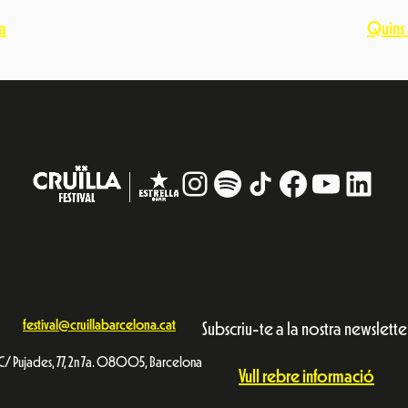
a
Quins 
Instagram
#
TikTok
Facebook
YouTub
Linke
festival@cruillabarcelona.cat
Subscriu-te a la nostra newslette
C/ Pujades, 77, 2n 7a. 08005, Barcelona
Vull rebre informació