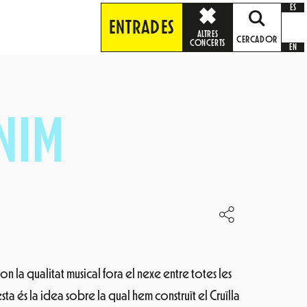
ES
ENTRADES
ALTRES
CERCADOR
CONCERTS
EN
ENIM
 on la qualitat musical fora el nexe entre totes les
ta és la idea sobre la qual hem construït el Cruïlla