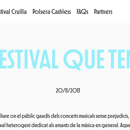
tival Cruïlla
Polsera Cashless
FAQs
Partners
FESTIVAL QUE T
20/11/2013
 lliure on el públic gaudís dels concerts musicals sense prejudicis,
stival heterogeni dedicat als amants de la música en general. Aques