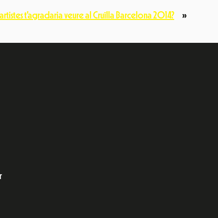
artistes t’agradaria veure al Cruïlla Barcelona 2014?
»
e
dIn
r