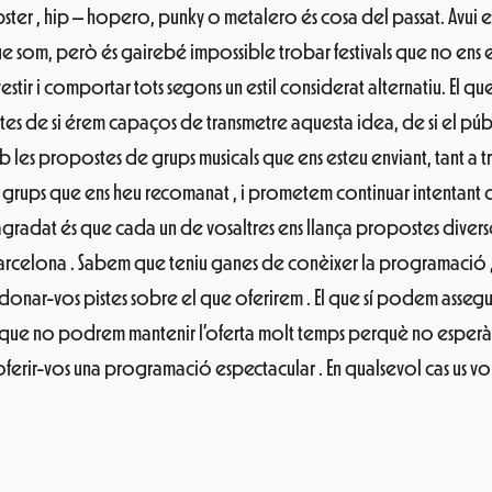
pster , hip – hopero, punky o metalero és cosa del passat. Avui 
ue som, però és gairebé impossible trobar festivals que no ens e
stir i comportar tots segons un estil considerat alternatiu. El 
s de si érem capaços de transmetre aquesta idea, de si el públic
b les propostes de grups musicals que ens esteu enviant, tant a 
 grups que ens heu recomanat , i prometem continuar intentant co
gradat és que cada un de vosaltres ens llança propostes diverses
a Barcelona . Sabem que teniu ganes de conèixer la programació 
ar-vos pistes sobre el que oferirem . El que sí podem assegurar
em que no podrem mantenir l’oferta molt temps perquè no esperà
erir-vos una programació espectacular . En qualsevol cas us vol