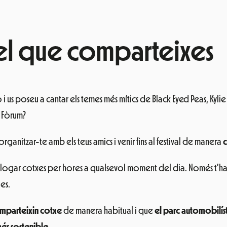
s el que comparteixes
i us poseu a cantar els temes més mítics de Black Eyed Peas, Kylie 
l Fòrum?
anitzar-te amb els teus amics i venir fins al festival de manera
c
logar cotxes per hores a qualsevol moment del dia. Només t’ha
les.
mparteixin cotxe
de manera habitual i que
el parc automobilíst