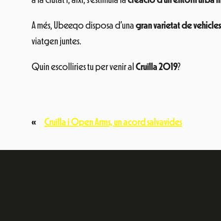
a la ciutat i, així, s’estimula la
creació d’un entorn urbà 
A més, Ubeeqo disposa d’una
gran varietat de vehicles
viatgen juntes.
Quin escolliries tu per venir al
Cruïlla 2019
?
«
Cruïlla i Open Arms, un acord salvavides