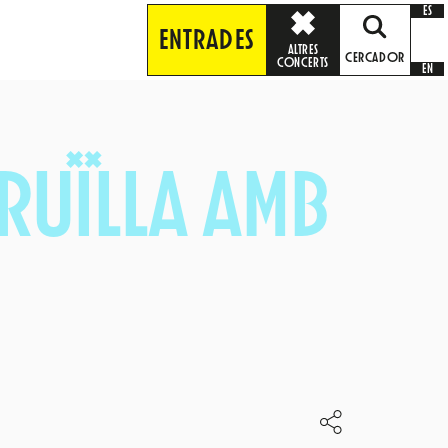
ES
ENTRADES
ALTRES
CERCADOR
CONCERTS
EN
CRUÏLLA AMB