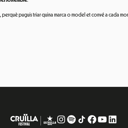
més sostenible
.
, perquè puguis triar quina marca o model et convé a cada m
Instagram
#
TikTok
Facebook
YouTub
Linke