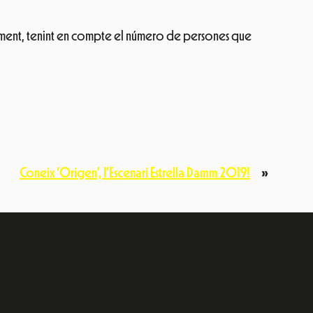
oment, tenint en compte el número de persones que
Coneix ‘Origen’, l’Escenari Estrella Damm 2019!
»
e
dIn