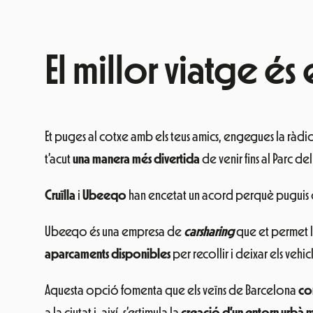
El millor viatge é
Et puges al cotxe amb els teus amics, engegues la ràdio 
t’acut
una manera més divertida
de venir fins al Parc de
Cruïlla
i
Ubeeqo
han encetat un acord perquè puguis org
Ubeeqo és una empresa de
carsharing
que et permet l
aparcaments disponibles
per recollir i deixar els vehic
Aquesta opció fomenta que els veïns de Barcelona
co