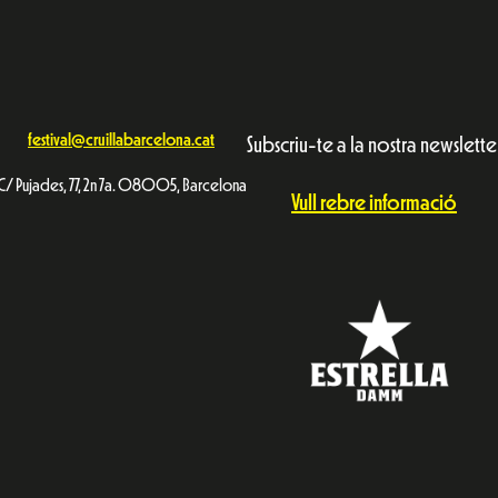
festival@cruillabarcelona.cat
Subscriu-te a la nostra newslette
C/ Pujades, 77, 2n 7a. 08005, Barcelona
Vull rebre informació