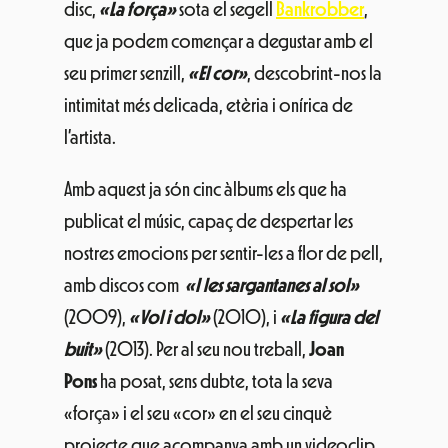
disc,
«La força»
sota el segell
Bankrobber
,
que ja podem començar a degustar amb el
seu primer senzill,
«El cor»
, descobrint-nos la
intimitat més delicada, etèria i onírica de
l’artista.
Amb aquest ja són cinc àlbums els que ha
publicat el músic, capaç de despertar les
nostres emocions per sentir-les a flor de pell,
amb discos com
«I les sargantanes al sol»
(2009),
«Vol i dol»
(2010), i
«La figura del
buit»
(2013). Per al seu nou treball,
Joan
Pons
ha posat, sens dubte, tota la seva
«força» i el seu «cor» en el seu cinquè
projecte que acompanya amb un videoclip