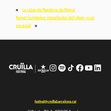
«
La caixa de Pandora de Prince
Velvet Goldmine: pinzellades del glam-rock
espacial
»
Instagram
#
TikTok
Facebook
YouTub
Linke
festival@cruillabarcelona.cat