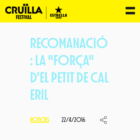
Vés
al
RECOMANACIÓ
contingut
: LA "FORÇA"
D’EL PETIT DE CAL
ERIL
NOTICIES
22/4/2016