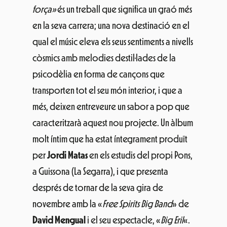
força»
és un treball que significa un graó més
en la seva carrera; una nova destinació en el
qual el músic eleva els seus sentiments a nivells
còsmics amb melodies destil·lades de la
psicodèlia en forma de cançons que
transporten tot el seu món interior, i que a
més, deixen entreveure un sabor a pop que
caracteritzarà aquest nou projecte. Un àlbum
molt íntim que ha estat íntegrament produït
per
Jordi Matas
en els estudis del propi Pons,
a Guissona (La Segarra), i que presenta
després de tornar de la seva gira de
novembre amb la «
Free Spirits Big Band
» de
David Mengual
i el seu espectacle, «
Big Eril
«.