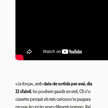
«
La força
«, amb
data de sortida per avui, dia
22 d’abril
, ho podrem gaudir en vinil, CD i/o
cassette perquè els més curiosos/es pugueu
provar-ho en les seves diferents textures. Així