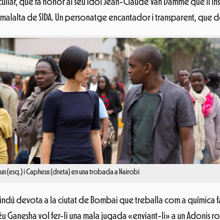
iar, que fa honor al seu ídol Jean-Claude Van Damme que li inspi
 malalta de SIDA. Un personatge encantador i transparent, que dón
Sun (esq.) i Capheus (dreta) en una trobada a Nairobi
indú devota a la ciutat de Bombai que treballa com a química 
u Ganesha vol fer-li una mala jugada «enviant-li» a un Adonis ro