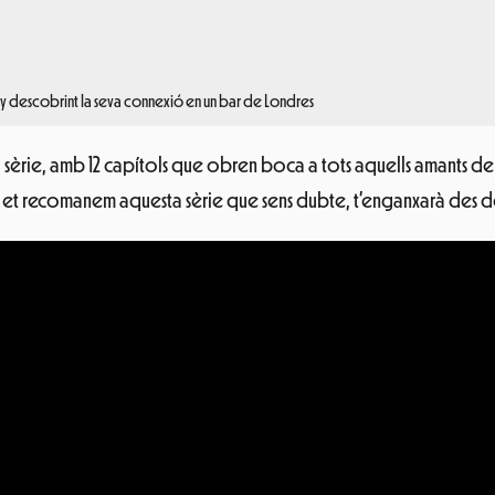
iley descobrint la seva connexió en un bar de Londres
èrie, amb 12 capítols que obren boca a tots aquells amants dels
a, et recomanem aquesta sèrie que sens dubte, t’enganxarà des 