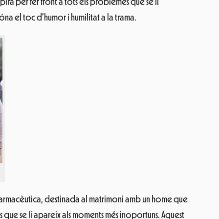
ra per fer front a tots els problemes que se li
a el toc d’humor i humilitat a la trama.
farmacèutica, destinada al matrimoni amb un home que
s que se li apareix als moments més inoportuns. Aquest