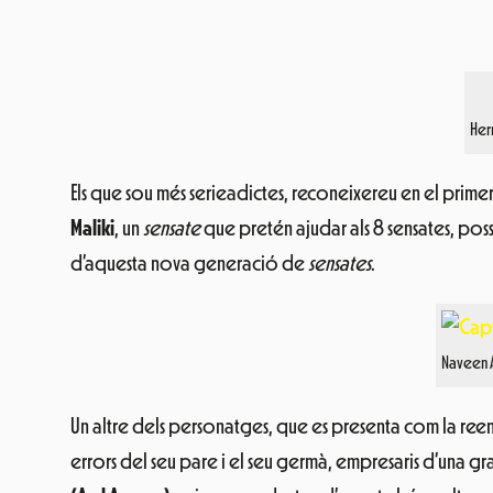
Her
Els que sou més serieadictes, reconeixereu en el primer
Maliki
, un
sensate
que pretén ajudar als 8 sensates, pos
d’aquesta nova generació de
sensates
.
Naveen A
Un altre dels personatges, que es presenta com la ree
errors del seu pare i el seu germà, empresaris d’una g