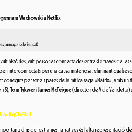
s germans Wachowski a Netflix
ges principals de Sense8
 vuit històries, vuit persones connectades entre si a través de l
en interconnectats per una causa misteriosa, eliminant qualsev
 coneguts per ser els pares de la mítica saga «Matrix», amb un tin
n 5),
Tom Tykwer
i
James McTeigue
(director de V de Vendetta) s
v=riLgCIvE9aU
importants dins de les trames narratives és l’alta representació d