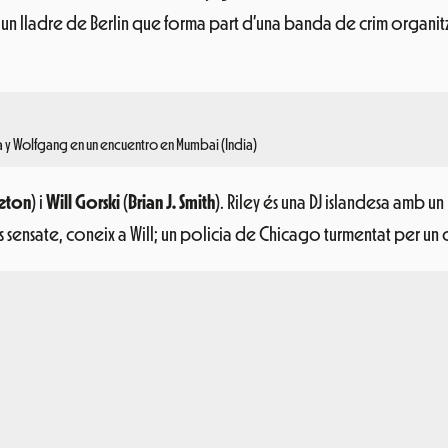
, un lladre de Berlin que forma part d’una banda de crim organit
a y Wolfgang en un encuentro en Mumbai (India)
eton
) i
Will Gorski
(
Brian J. Smith
). Riley és una DJ islandesa amb u
 sensate, coneix a Will; un policia de Chicago turmentat per un c