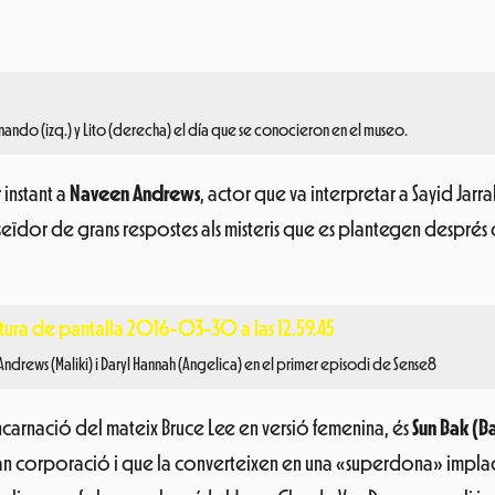
nando (izq.) y Lito (derecha) el día que se conocieron en el museo.
 instant a
Naveen Andrews
, actor que va interpretar a Sayid Jarr
seïdor de grans respostes als misteris que es plantegen després
ndrews (Maliki) i Daryl Hannah (Angelica) en el primer episodi de Sense8
ncarnació del mateix Bruce Lee en versió femenina, és
Sun Bak (
ran corporació i que la converteixen en una «superdona» implaca