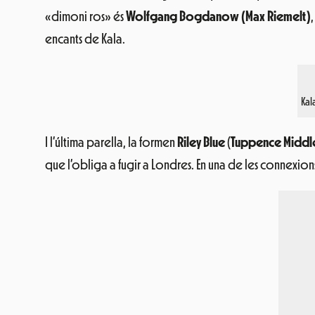
«dimoni ros» és
Wolfgang Bogdanow (Max Riemelt)
encants de Kala.
Kal
I l’última parella, la formen
Riley Blue
(
Tuppence Middl
que l’obliga a fugir a Londres. En una de les connexions