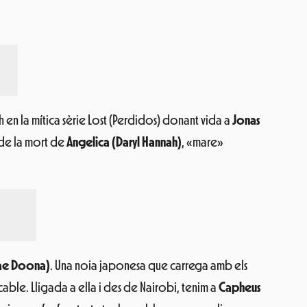
ah en la mítica sèrie Lost (Perdidos) donant vida a
Jonas
 de la mort de
Angelica (Daryl Hannah)
, «mare»
Bae Doona)
. Una noia japonesa que carrega amb els
ble. Lligada a ella i des de Nairobi, tenim a
Capheus