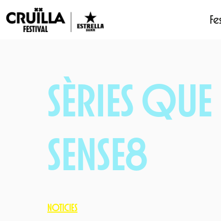
Fes
Vés
al
contingut
SÈRIES QUE
SENSE8
NOTICIES