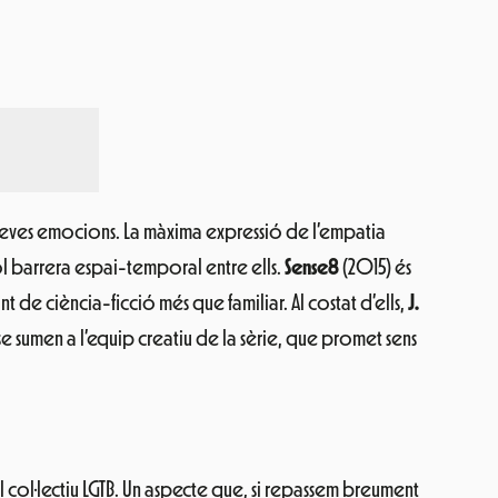
es seves emocions. La màxima expressió de l’empatia
ol barrera espai-temporal entre ells.
Sense8
(2015) és
t de ciència-ficció més que familiar. Al costat d’ells,
J.
e sumen a l’equip creatiu de la sèrie, que promet sens
el col·lectiu LGTB. Un aspecte que, si repassem breument