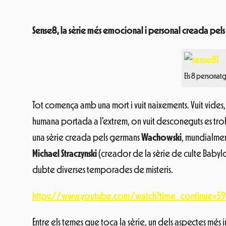
Sense8, la sèrie més emocional i personal creada pel
Els 8 personat
Tot comença amb una mort i vuit naixements. Vuit vides,
humana portada a l’extrem, on vuit desconeguts es trob
una sèrie creada pels germans
Wachowski
, mundialment
Michael Straczynski
(creador de la sèrie de culte Babylo
dubte diverses temporades de misteris.
https://www.youtube.com/watch?time_continue=59&
Entre els temes que toca la sèrie, un dels aspectes més 