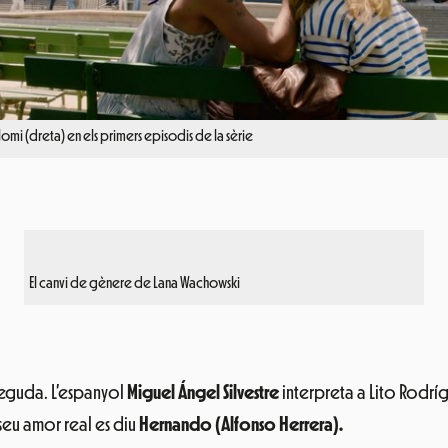
Nomi (dreta) en els primers episodis de la sèrie
El canvi de gènere de Lana Wachowski
neguda. L’espanyol
Miguel Ángel Silvestre
interpreta a Lito Rodríg
seu amor real es diu
Hernando (Alfonso Herrera).