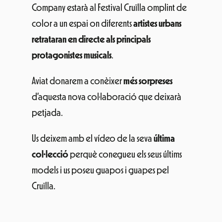
Company estarà al Festival Cruïlla omplint de
color a un espai on diferents
artistes urbans
retrataran en directe als principals
protagonistes musicals
.
Aviat donarem a conèixer
més sorpreses
d’aquesta nova col·laboració que deixarà
petjada.
Us deixem amb el vídeo de la seva
última
col·lecció
perquè conegueu els seus últims
models i us poseu guapos i guapes pel
Cruïlla.