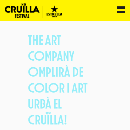
Vés
al
THE ART
contingut
COMPANY
OMPLIRÀ DE
COLOR I ART
URBÀ EL
CRUÏLLA!