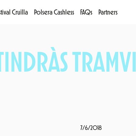
tival Cruïlla
Polsera Cashless
FAQs
Partners
 TINDRÀS TRAMV
7/6/2018