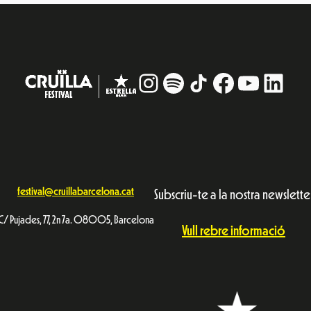
Instagram
#
TikTok
Facebook
YouTub
Linke
festival@cruillabarcelona.cat
Subscriu-te a la nostra newslette
C/ Pujades, 77, 2n 7a. 08005, Barcelona
Vull rebre informació