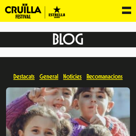
BLOG
Destacats
General
Noticies
Recomanacions