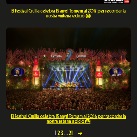
El Festival Cruïlla celebra 15 anys! Tornem al 2017 per recordar la
nostra vuitena edició 🎂
El Festival Cruïlla celebra 15 anys! Tornem al 2016 per recordar la
nostra setena edició 🎂
1
2
3
…
21
→