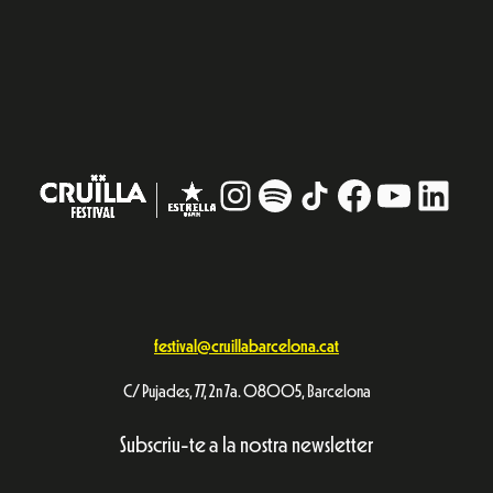
Instagram
#
TikTok
Facebook
YouTub
Linke
festival@cruillabarcelona.cat
C/ Pujades, 77, 2n 7a. 08005, Barcelona
Subscriu-te a la nostra newsletter