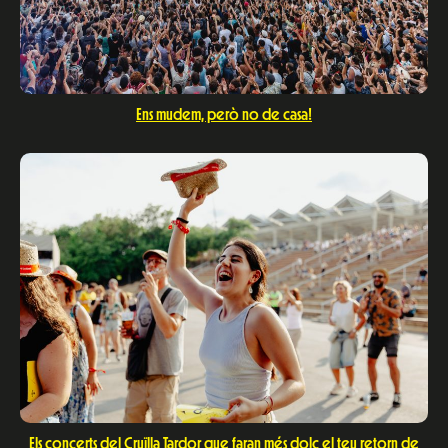
Ens mudem, però no de casa!
Els concerts del Cruïlla Tardor que faran més dolç el teu retorn de