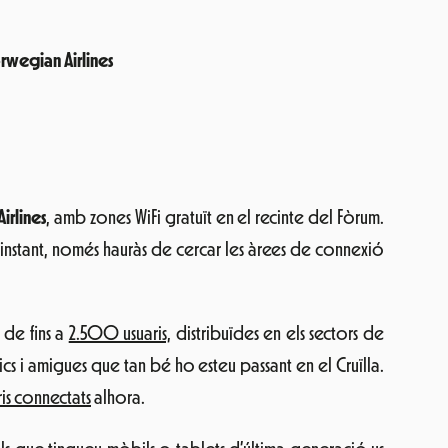
orwegian Airlines
irlines
, amb zones WiFi gratuït en el recinte del Fòrum.
l’instant, només hauràs de cercar les àrees de connexió
 de fins a
2.500 usuaris,
distribuïdes en els sectors de
cs i amigues que tan bé ho esteu passant en el Cruïlla.
s connectats
alhora.