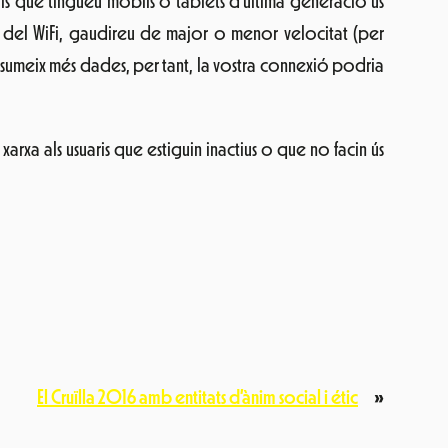
ells que tingueu mòbils o tablets d’última generació us
u del WiFi, gaudireu de major o menor velocitat (per
nsumeix més dades, per tant, la vostra connexió podria
xarxa als usuaris que estiguin inactius o que no facin ús
El Cruïlla 2016 amb entitats d’ànim social i étic
»