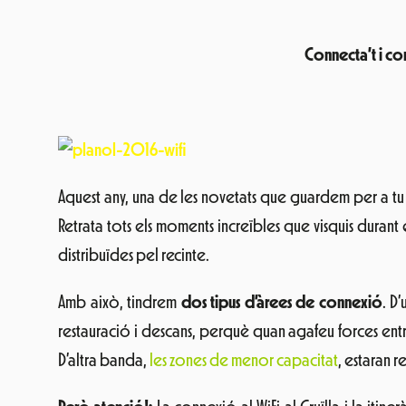
Connecta’t i com
Aquest any, una de les novetats que guardem per a tu
Retrata tots els moments increïbles que visquis durant
distribuïdes pel recinte.
Amb això, tindrem
dos tipus d’àrees de connexió
. D
restauració i descans, perquè quan agafeu forces entre
D’altra banda,
les zones de menor capacitat
, estaran r