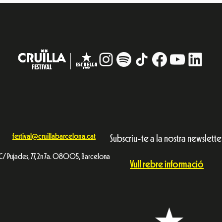
Instagram
#
TikTok
Facebook
YouTub
Linke
festival@cruillabarcelona.cat
Subscriu-te a la nostra newslette
C/ Pujades, 77, 2n 7a. 08005, Barcelona
Vull rebre informació