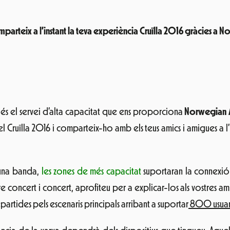
parteix a l’instant la teva experiència Cruïlla 2016 gràcies a N
 és el servei d’alta capacitat que ens proporciona
Norwegian A
 el Cruïlla 2016 i comparteix-ho amb els teus amics i amigues a 
’una banda,
les zones de més capacitat
suportaran la connexió
 concert i concert, aprofiteu per a explicar-los als vostres ami
epartides pels escenaris principals arribant a suportar
800 usuari