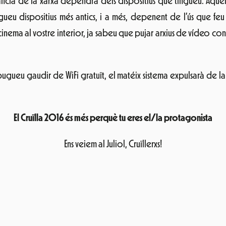
nerància de la xarxa dependrà dels dispositius que tingueu. Aqu
gueu dispositius més antics, i a més, depenent de l’ús que fe
nema al vostre interior, ja sabeu que pujar arxius de vídeo co
 pugueu gaudir de WiFi gratuït, el matéix sistema expulsarà de la 
El Cruïlla 2016 és més perquè tu eres el/la protagonista
Ens veiem al Juliol, Cruïllerxs!