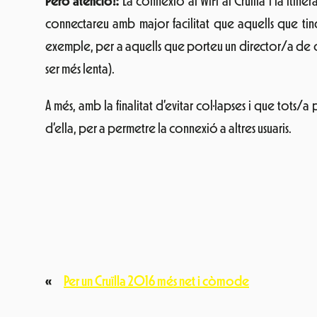
Però atenció!:
La connexió al WiFi al Cruïlla i la iti
connectareu amb major facilitat que aquells que tin
exemple, per a aquells que porteu un director/a de ci
ser més lenta).
A més, amb la finalitat d’evitar col·lapses i que tots/a
d’ella, per a permetre la connexió a altres usuaris.
«
Per un Cruïlla 2016 més net i còmode