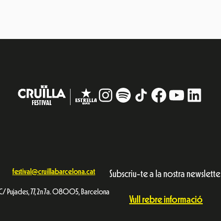
Instagram
#
TikTok
Facebook
YouTub
Linke
festival@cruillabarcelona.cat
Subscriu-te a la nostra newslette
C/ Pujades, 77, 2n 7a. 08005, Barcelona
Vull rebre informació