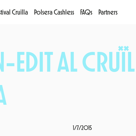
tival Cruïlla
Polsera Cashless
FAQs
Partners
N-EDIT AL CRUÏ
A
1/7/2015