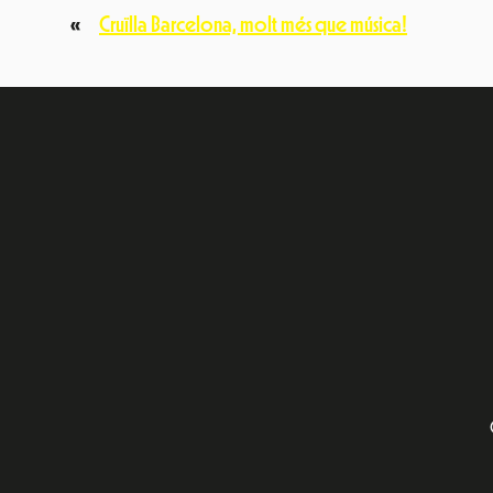
«
Cruïlla Barcelona, molt més que música!