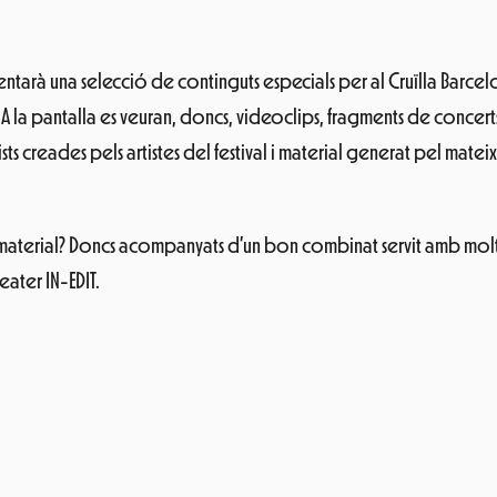
esentarà una selecció de continguts especials per al Cruïlla Barce
. A la pantalla es veuran, doncs, videoclips, fragments de conce
s creades pels artistes del festival i material generat pel matei
t material? Doncs acompanyats d’un bon combinat servit amb mo
eater IN-EDIT.