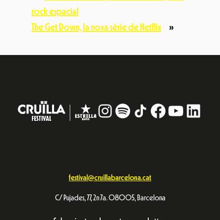
rock espacial
The Get Down, la nova sèrie de Netflix
»
Instagram
#
TikTok
Facebook
YouTub
Linke
festival@cruillabarcelona.cat
C/ Pujades, 77, 2n 7a. 08005, Barcelona