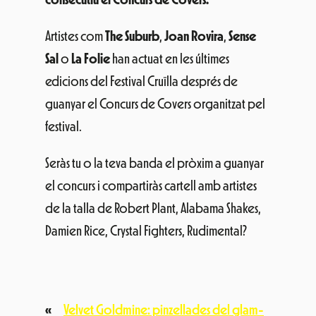
Artistes com
The Suburb
,
Joan Rovira
,
Sense
Sal
o
La Folie
han actuat en les últimes
edicions del Festival Cruïlla després de
guanyar el Concurs de Covers organitzat pel
festival.
Seràs tu o la teva banda el pròxim a guanyar
el concurs i compartiràs cartell amb artistes
de la talla de Robert Plant, Alabama Shakes,
Damien Rice, Crystal Fighters, Rudimental?
«
Velvet Goldmine: pinzellades del glam-