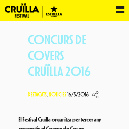
Vés
al
CONCURS DE
contingut
COVERS
CRUÏLLA 2016
DESTACATS
, 
NOTICIES
16/5/2016
El Festival Cruïlla organitza per tercer any
consecutiu el Concurs de Covers.