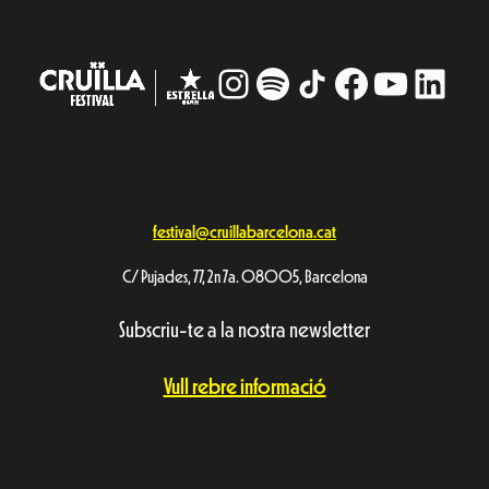
Instagram
#
TikTok
Facebook
YouTub
Linke
festival@cruillabarcelona.cat
C/ Pujades, 77, 2n 7a. 08005, Barcelona
Subscriu-te a la nostra newsletter
Vull rebre informació