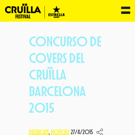
Vés
al
CONCURSO DE
contingut
COVERS DEL
CRUÏLLA
BARCELONA
2015
DESTACATS
, 
NOTICIES
27/4/2015