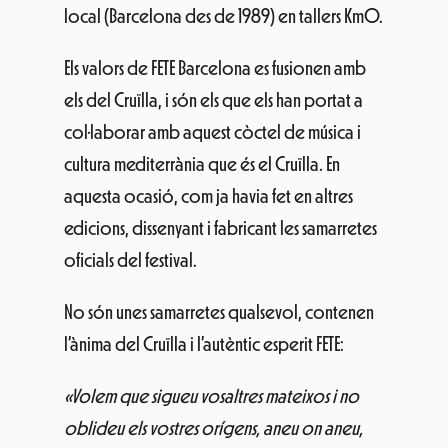
local (Barcelona des de 1989) en tallers Km0.
Els valors de FETE Barcelona es fusionen amb
els del Cruïlla, i són els que els han portat a
col·laborar amb aquest còctel de música i
cultura mediterrània que és el Cruïlla. En
aquesta ocasió, com ja havia fet en altres
edicions, dissenyant i fabricant les samarretes
oficials del festival.
No són unes samarretes qualsevol, contenen
l’ànima del Cruïlla i l’autèntic esperit FETE:
«Volem que sigueu vosaltres mateixos i no
oblideu els vostres orígens, aneu on aneu,