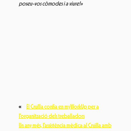
poseu-vos còmodes i a viure!»
«
El Cruïlla confia en myWorkUp per a
l’organització dels treballadors
Un any més, l’assistència mèdica al Cruïlla amb