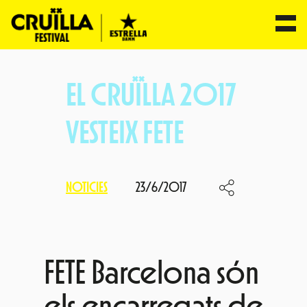
Vés
al
EL CRUÏLLA 2017
contingut
VESTEIX FETE
NOTICIES
23/6/2017
FETE Barcelona són
els encarregats de