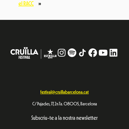
el RACC
»
Instagram
#
TikTok
Facebook
YouTub
Linke
festival@cruillabarcelona.cat
C/ Pujades, 77, 2n 7a. 08005, Barcelona
Subscriu-te a la nostra newsletter