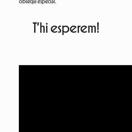
obsequi especial.
T’hi esperem!