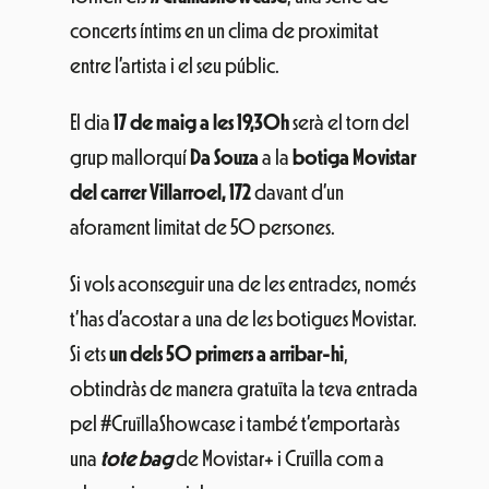
concerts íntims en un clima de proximitat
entre l’artista i el seu públic.
El dia
17 de maig a les 19,30h
serà el torn del
grup mallorquí
Da Souza
a la
botiga Movistar
del carrer Villarroel
, 172
davant d’un
aforament limitat de 50 persones.
Si vols aconseguir una de les entrades, només
t’has d’acostar a una de les botigues Movistar.
Si ets
un dels 50 primers a arribar-hi
,
obtindràs de manera gratuïta la teva entrada
pel #CruïllaShowcase i també t’emportaràs
una
tote bag
de Movistar+ i Cruïlla com a