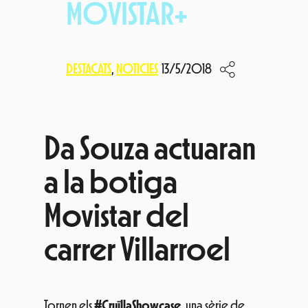
MOVISTAR+
DESTACATS
, 
NOTICIES
13/5/2018
Da Souza actuaran
a la botiga
Movistar del
carrer Villarroel
Tornen els
#CruïllaShowcase
, una sèrie de