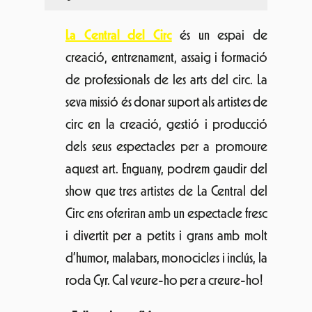
Vols aprendre l’art del spray?
Graffic
Impact
, format per Radok i Kene, son un
equip amb anys d’experiència en treballs
artístics com la creació de murals,
aerografia, disseny d’imatge gràfica,
exposicions… que ens ajudaran a
convertir qualsevol idea en realitat! Ells
dos, a més de ser el motor de l’equip
que realitzarà els graffitis en viu sobre els
artistes del Cruïlla, s’encarregaràn
d’organitzar un taller on els menuts i joves
podràn experimentar l’art i misteri del
graffiti.