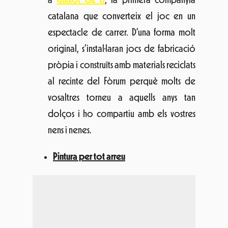
nens i nenes.
Pintura per tot arreu
Imatge
: Think Big Project
Diuen que qui vol aconseguir els seus
propòsits, ha de pensar en gran.
Think
Big Project
, sense dubte, ens farà trencar
amb qualsevol límit espacial ja que es
tracta d’una organització d’il·lustradors
que ens apropa al dibuix de GRAN
FORMAT amb una manera de fer poc
convencional: Empaperem l’espai urbà