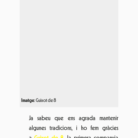
Imatge
: Guixot de 8
Ja sabeu que ens agrada mantenir
algunes tradicions, i ho fem gràcies
a
Guixot de 8
, la primera companyia
catalana que converteix el joc en un
espectacle de carrer. D’una forma molt
original, s’instal·laran jocs de fabricació
pròpia i construïts amb materials reciclats
al recinte del Fòrum perquè molts de
vosaltres torneu a aquells anys tan
dolços i ho compartiu amb els vostres