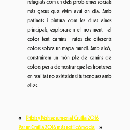
festival@cruillabarcelona.cat
C/ Pujades, 77, 2n 7a. 08005, Barcelona
Subscriu-te a la nostra newsletter
Vull rebre informació