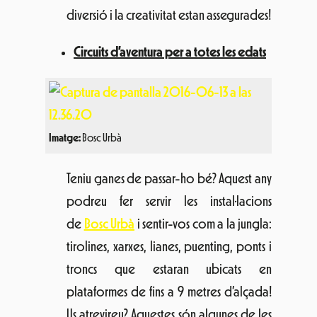
tirolines, xarxes, lianes, puenting, ponts i
troncs que estaran ubicats en
plataformes de fins a 9 metres d’alçada!
Us atrevireu? Aquestes són algunes de les
més de trenta atraccions que t’esperen a
tu, als més menuts i menudes, i a tots
aquells que us agraden les emocions
fortes.
Espectacle de circ i malabars
Imatge:
La Central del Circ