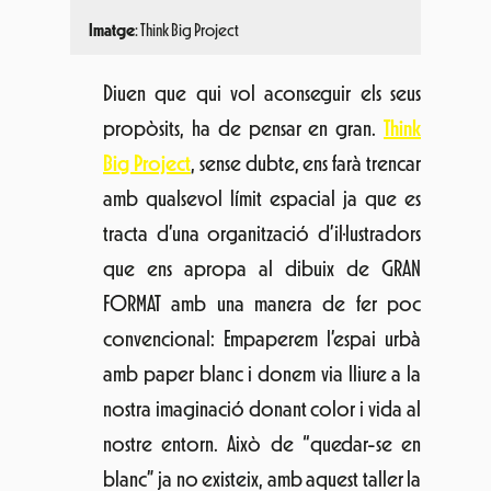
amb paper blanc i donem via lliure a la
nostra imaginació donant color i vida al
nostre entorn. Això de “quedar-se en
blanc” ja no existeix, amb aquest taller la
diversió i la creativitat estan assegurades!
Circuits d’aventura per a totes les edats
Imatge:
Bosc Urbà
Teniu ganes de passar-ho bé? Aquest any
podreu fer servir les instal·lacions
de
Bosc Urbà
i sentir-vos com a la jungla: