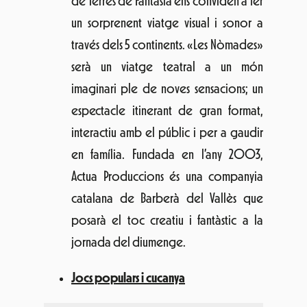
de Terres de Fantasia ens conviden a fer
un sorprenent viatge visual i sonor a
través dels 5 continents. «Les Nòmades»
serà un viatge teatral a un món
imaginari ple de noves sensacions; un
espectacle itinerant de gran format,
interactiu amb el públic i per a gaudir
en família. Fundada en l’any 2003,
Actua Produccions és una companyia
catalana de Barberà del Vallès que
posarà el toc creatiu i fantàstic a la
jornada del diumenge.
Jocs populars i cucanya