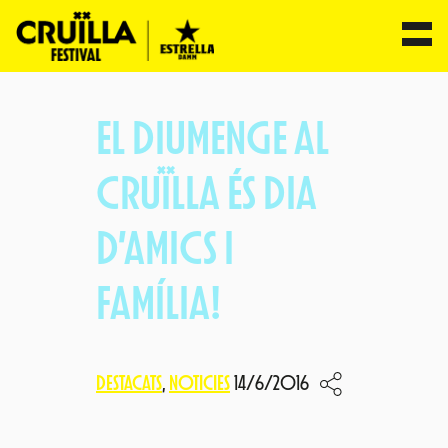
Vés
al
EL DIUMENGE AL
contingut
CRUÏLLA ÉS DIA
D’AMICS I
FAMÍLIA!
DESTACATS
, 
NOTICIES
14/6/2016