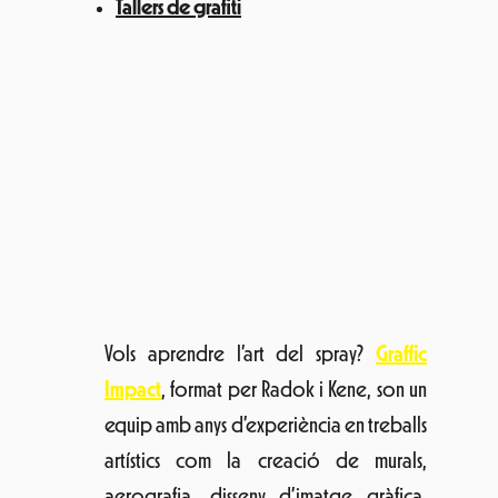
Dibuixa el teu camí
Inf
à
ncia Natural
i
Save The Children
faran
una acció en conjunt amb l’objectiu de
crear consciència de la causa infantil dels
refugiats com un dels problemes socials
més greus que vivim avui en dia. Amb
patinets i pintura com les dues eines
principals, explorarem el moviment i el
color fent camins i rutes de diferents
colors sobre un mapa mundi. Amb això,
construirem un món ple de camins de
colors per a demostrar que les fronteres