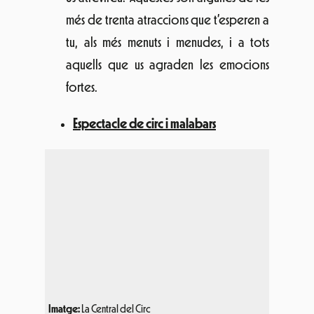
La Central del Circ
és un espai de
creació, entrenament, assaig i formació
de professionals de les arts del circ. La
seva missió és donar suport als artistes de
circ en la creació, gestió i producció
dels seus espectacles per a promoure
aquest art. Enguany, podrem gaudir del
show que tres artistes de La Central del
Circ ens oferiran amb un espectacle fresc
i divertit per a petits i grans amb molt
d’humor, malabars, monocicles i inclús, la
roda Cyr. Cal veure-ho per a creure-ho!
Tallers de grafiti