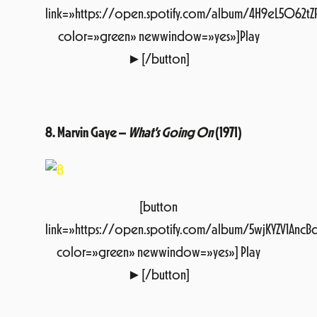
8. Marvin Gaye –
What’s Going On
(1971)
[button
link=»https://open.spotify.com/album/5wjKYZV1Anc
color=»green» newwindow=»yes»] Play
►[/button]
9. Donny Hathaway –
Extension of a Man
(1973)