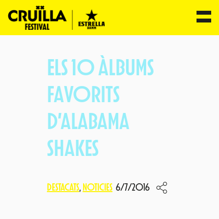
Vés
al
ELS 10 ÀLBUMS
contingut
FAVORITS
D’ALABAMA
SHAKES
DESTACATS
, 
NOTICIES
6/7/2016