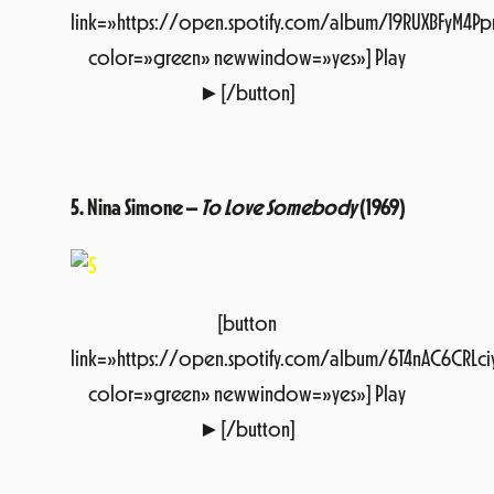
5. Nina Simone –
To Love Somebody
(1969)
[button
link=»https://open.spotify.com/album/6T4nAC6CRL
color=»green» newwindow=»yes»] Play
►[/button]
6.
The Velvet Underground –
Loaded
(1970)