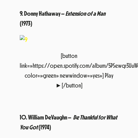
[button
link=»https://open.spotify.com/album/5PSewqr3Uu
color=»green» newwindow=»yes»] Play
►[/button]
10. William DeVaughn –
Be Thankful for What
You Got
(1974)
[button