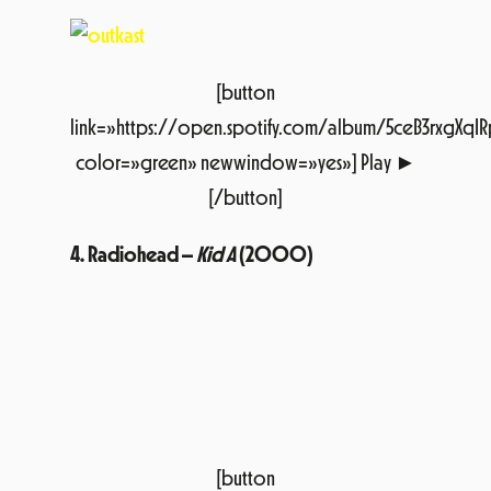
[button
link=»https://open.spotify.com/album/5ceB3rxgXqI
color=»green» newwindow=»yes»] Play ►
[/button]
4. Radiohead –
Kid A
(2000)
[button
link=»https://open.spotify.com/album/19RUXBFyM4
color=»green» newwindow=»yes»] Play
►[/button]