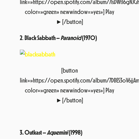
link=»https://open.spotify.com/album/71sDWtI6gN
color=»green» newwindow=»yes»] Play
►[/button]
2
.
Black Sabbath –
Paranoid
(1970)
[button
link=»https://open.spotify.com/album/7DBES3oV6jj
color=»green» newwindow=»yes»] Play
►[/button]
3.
Outkast –
Aquemini
(1998)