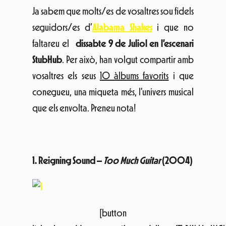
Ja sabem que molts/es de vosaltres sou fidels
seguidors/es d’
Alabama Shakes
i que no
faltareu el
dissabte 9 de Juliol en l’escenari
StubHub
. Per això, han volgut compartir amb
vosaltres els seus
10 àlbums favorits
i que
conegueu, una miqueta més, l’univers musical
que els envolta. Preneu nota!
1. Reigning Sound –
Too Much Guitar
(2004)
[button