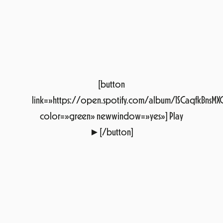
link=»https://open.spotify.com/album/1SCaqfkBnsMX
color=»green» newwindow=»yes»] Play
►[/button]
«
Movistar + ens posarà ON FIRE amb una
baralla de coixins!