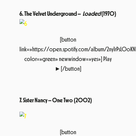
[button
link=»https://open.spotify.com/album/2ny1rPsLOoKN
color=»green» newwindow=»yes»] Play
►[/button]
7. Sister Nancy – One Two (2002)
[button
link=»https://open.spotify.com/album/4H9eL5O62tZ
color=»green» newwindow=»yes»]Play
►[/button]