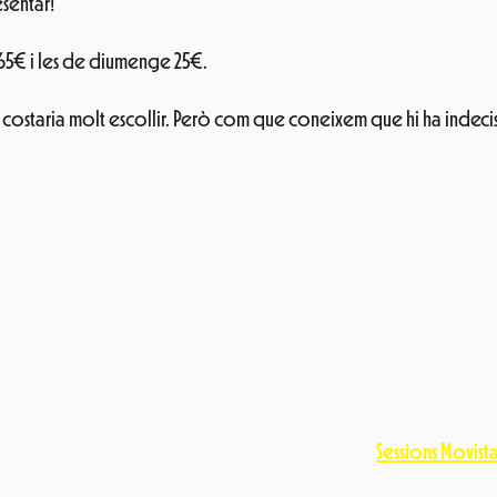
esentar!
 65€ i les de diumenge 25€.
 ens costaria molt escollir. Però com que coneixem que hi ha indec
Sessions Movist