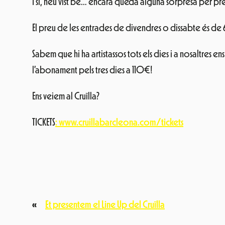
I sí, heu vist bé… encara queda alguna sorpresa per pr
El preu de les entrades de divendres o dissabte és de
Sabem que hi ha artistassos tots els dies i a nosaltres
l’abonament pels tres dies a 110€!
Ens veiem al Cruïlla?
TICKETS
: www.cruillabarcleona.com/tickets
«
Et presentem el Line Up del Cruïlla