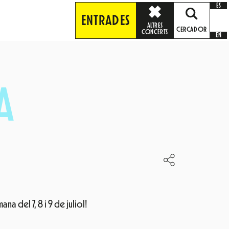
ES
ENTRADES
ALTRES
CERCADOR
CONCERTS
EN
A
na del 7, 8 i 9 de juliol!