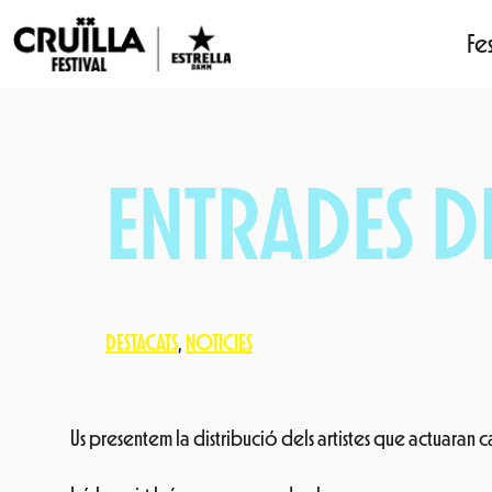
Fes
Vés
al
contingut
ENTRADES DE
DESTACATS
, 
NOTICIES
Us presentem la distribució dels artistes que actuaran c