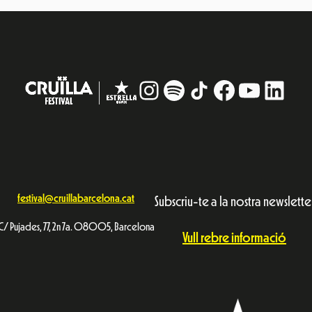
Instagram
#
TikTok
Facebook
YouTub
Linke
festival@cruillabarcelona.cat
Subscriu-te a la nostra newslette
C/ Pujades, 77, 2n 7a. 08005, Barcelona
Vull rebre informació