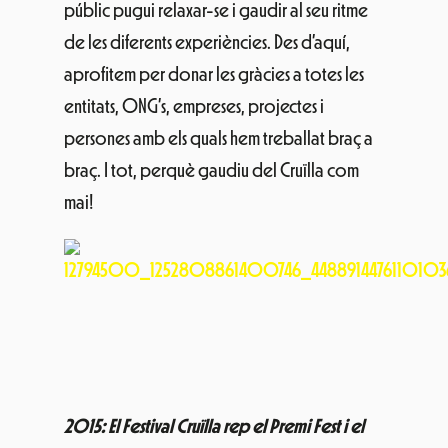
públic pugui relaxar-se i gaudir al seu ritme
de les diferents experiències. Des d’aquí,
aprofitem per donar les gràcies a totes les
entitats, ONG’s, empreses, projectes i
persones amb els quals hem treballat braç a
braç. I tot, perquè gaudiu del Cruïlla com
mai!
2015: El Festival Cruïlla rep el Premi Fest i el