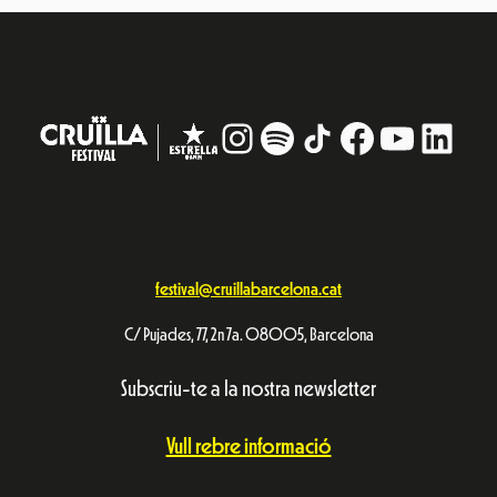
Instagram
#
TikTok
Facebook
YouTub
Linke
festival@cruillabarcelona.cat
C/ Pujades, 77, 2n 7a. 08005, Barcelona
Subscriu-te a la nostra newsletter
Vull rebre informació