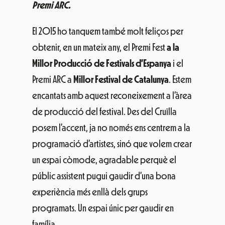
Premi ARC.
El 2015 ho tanquem també molt feliços per
obtenir, en un mateix any, el Premi Fest
a la
Millor Producció de Festivals d’Espanya
i el
Premi ARC a
Millor Festival de Catalunya
. Estem
encantats amb aquest reconeixement a l’àrea
de producció del festival. Des del Cruïlla
posem l’accent, ja no només ens centrem a la
programació d’artistes, sinó que volem crear
un espai còmode, agradable perquè el
públic assistent pugui gaudir d’una bona
experiència més enllà dels grups
programats. Un espai únic per gaudir en
família.