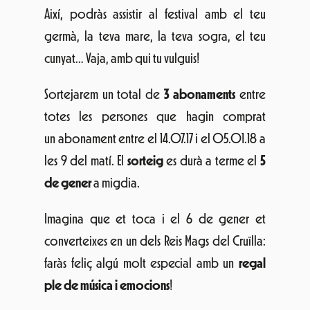
Així, podràs assistir al festival amb el teu
germà, la teva mare, la teva sogra, el teu
cunyat… Vaja, amb qui tu vulguis!
Sortejarem un total de
3 abonaments
entre
totes les persones que hagin comprat
un abonament entre el 14.07.17 i el 05.01.18 a
les 9 del matí. El
sorteig
es durà a terme el
5
de gener
a migdia.
Imagina que et toca i el 6 de gener et
converteixes en un dels Reis Mags del Cruïlla:
faràs feliç algú molt especial amb un
regal
ple de música i emocions
!