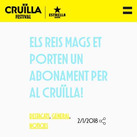
Vés
al
ELS REIS MAGS ET
contingut
PORTEN UN
ABONAMENT PER
AL CRUÏLLA!
DESTACATS
, 
GENERAL
, 
2/1/2018
NOTICIES