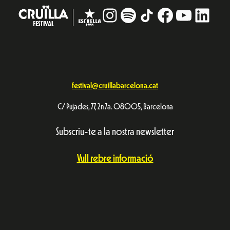
Instagram
#
TikTok
Facebook
YouTub
Linke
festival@cruillabarcelona.cat
C/ Pujades, 77, 2n 7a. 08005, Barcelona
Subscriu-te a la nostra newsletter
Vull rebre informació