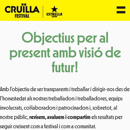
Vés
Objectius per al
al
contingut
present amb visió de
futur!
Amb l’objectiu de ser transparents i treballar i dirigir-nos des de
l’honestedat als nostres treballadors i treballadores, equips
involucrats, col·laboradors i patrocinadors i, sobretot, al
nostre públic,
revisem, avaluem i compartim
els resultats per
seguir creixent com a festival i com a comunitat.