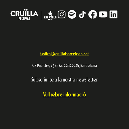
Instagram
#
TikTok
Facebook
YouTub
Linke
festival@cruillabarcelona.cat
C/ Pujades, 77, 2n 7a. 08005, Barcelona
Subscriu-te a la nostra newsletter
Vull rebre informació