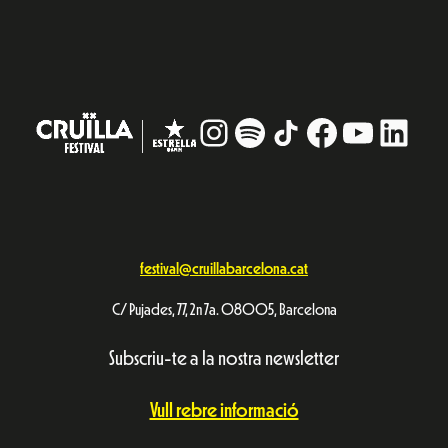
Instagram
#
TikTok
Facebook
YouTub
Linke
festival@cruillabarcelona.cat
C/ Pujades, 77, 2n 7a. 08005, Barcelona
Subscriu-te a la nostra newsletter
Vull rebre informació