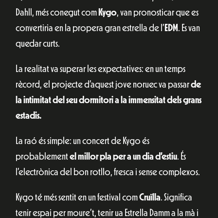
Dahll, més conegut com
Kygo
, van pronosticar que es
convertiria en la propera gran estrella de l’
EDM
. Es van
quedar curts.
La realitat va superar les expectatives: en un temps
rècord, el projecte d’aquest jove noruec va passar
de
la intimitat del seu dormitori a la immensitat dels grans
estadis.
La raó és simple: un concert de Kygo és
probablement
el millor pla per a un dia d’estiu
. És
l’electrònica del bon rotllo, fresca i sense complexos.
Kygo té més sentit en un festival com
Cruïlla
. Significa
tenir espai per moure’t, tenir ua Estrella Damm a la mà i