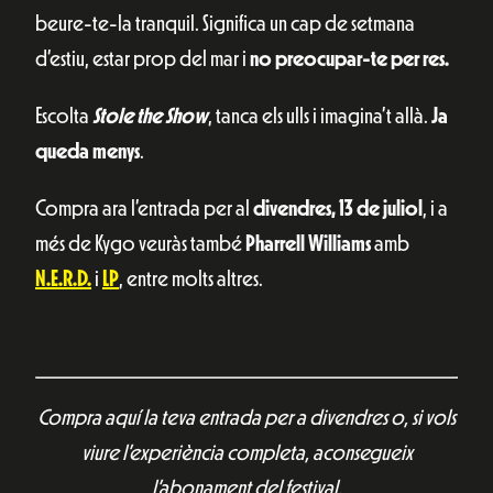
beure-te-la tranquil. Significa un cap de setmana
d’estiu, estar prop del mar i
no preocupar-te per res.
Escolta
Stole the Show
, tanca els ulls i imagina’t allà.
Ja
queda menys
.
Compra ara l’entrada per al
divendres, 13 de juliol
, i a
més de Kygo veuràs també
Pharrell Williams
amb
N.E.R.D.
i
LP
, entre molts altres.
Compra aquí la teva entrada per a divendres o, si vols
viure l’experiència completa, aconsegueix
l’abonament del festival.