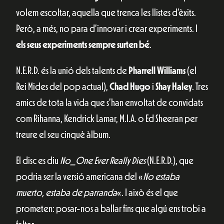
volem escoltar, aquella que trenca les llistes d’èxits.
Però, a més, no para d’innovar i crear experiments. I
els seus experiments sempre surten bé
.
N.E.R.D. és la unió dels talents de
Pharrell Williams
(el
Rei Mides del pop actual),
Chad Hugo
i
Shay Haley
. Tres
amics de tota la vida que s’han envoltat de convidats
com Rihanna, Kendrick Lamar, M.I.A. o Ed Sheeran per
treure el seu cinquè àlbum.
El disc es diu
No_One Ever Really Dies
(N.E.R.D.), que
podria ser la versió americana del «
No estaba
muerto, estaba de parranda
«. I això és el que
prometen: posar-nos a ballar fins que algú ens trobi a