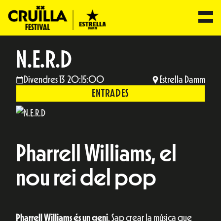
N.E.R.D
Divendres 13 20:15:00
Estrella Damm
ENTRADES
Pharrell Williams, el
nou rei del pop
Pharrell Williams és un geni
. Sap crear la música que