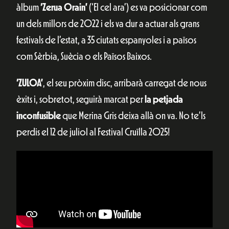
àlbum
‘Zerua Orain’
(‘El cel ara’) es va posicionar com
un dels millors de 2022 i els va dur a actuar als grans
festivals de l’estat, a 35 ciutats espanyoles i a països
com Sèrbia, Suècia o els Països Baixos.
‘ZULOA’
, el seu pròxim disc, arribarà carregat de nous
èxits i, sobretot, seguirà marcat per
la petjada
inconfusible
que Merina Gris deixa allà on va. No te’ls
perdis el 12 de juliol al Festival Cruïlla 2025!