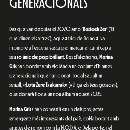
GENERACIONALS
Des que van debutar el 2020 amb
‘Besteek Zer’
(‘El
que diuen els altres’), aquest trio de Donosti va
irrompre a l’escena vasca per marcar el camí cap al
seu
so únic de pop brillant.
Des d’aleshores,
Merina
Gris
han bordat amb violència un conjunt d’himnes
generacionals que han donat lloc al seu últim
senzill,
«Lotu Zure Txakurrak»
(«Lliga els teus gossos»),
que donarà lloc a un nou àlbum aquest 2025.
Merina Gris
s’han convertit en un dels projectes
emergents més interessants del país, col·laborant amb
artistes de renom com La M.O.D.A. o Delaporte, i el