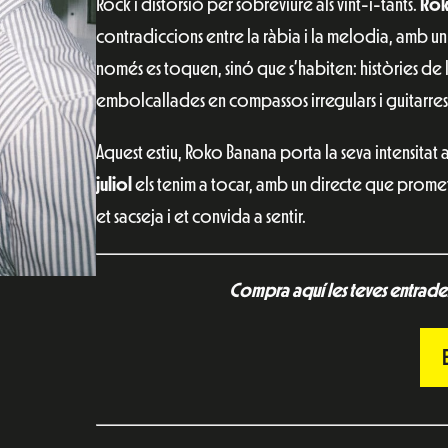
Rock i distorsió per sobreviure als vint-i-tants.
Rok
contradiccions entre la ràbia i la melodia, amb un
només es toquen, sinó que s’habiten: històries de 
embolcallades en compassos irregulars i guitarres 
Aquest estiu, Roko Banana porta la seva intensitat 
juliol
els tenim a tocar, amb un directe que promet
et sacseja i et convida a sentir.
Compra aquí les teves entrades