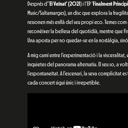
Després d’’
El Veïnat’ (2021
) i l’EP ‘
Finalment Princip
Music/Saltamarges), un disc que explora la fragilita
ressonen més enllà del seu propi eco. Temes com 
reconèixer la bellesa del quotidià, mentre que Fin
Una aposta per no quedar-se en la nostàlgia, sin
A mig camí entre l’experimentació i la visceralitat, 
inquietes del panorama alternatiu. El seu so, a voltes
l’espontaneïtat. A l’escenari, la seva complicitat 
cada concert sigui únic i irrepetible.