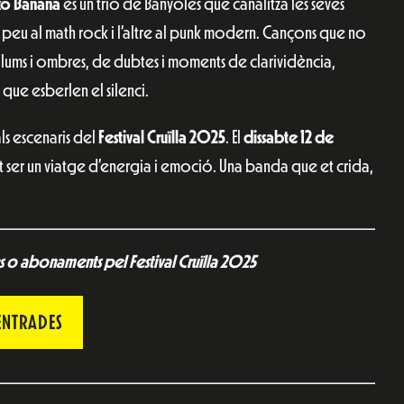
o Banana
és un trio de Banyoles que canalitza les seves
 peu al math rock i l’altre al punk modern. Cançons que no
llums i ombres, de dubtes i moments de clarividència,
que esberlen el silenci.
als escenaris del
Festival Cruïlla 2025
. El
dissabte
12 de
 ser un viatge d’energia i emoció. Una banda que et crida,
 o abonaments pel Festival Cruïlla 2025
ENTRADES