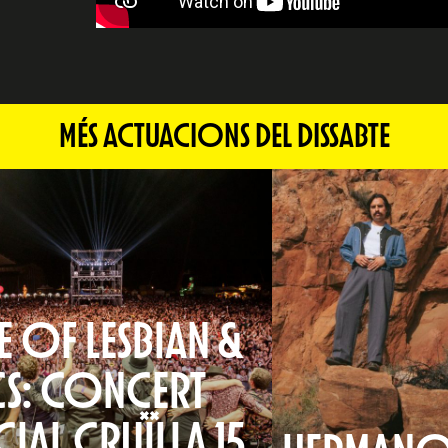
MÉS ACTUACIONS DEL DISSABTE
 OF LESBIAN &
CS: CONCERT
CIAL CRUÏLLA 15