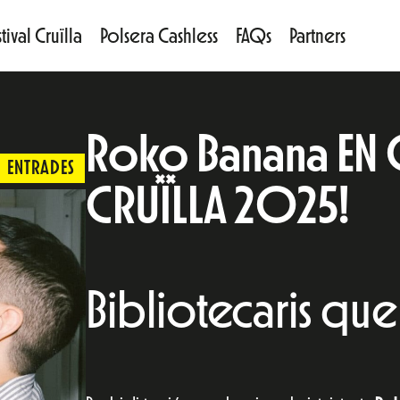
tival Cruïlla
Polsera Cashless
FAQs
Partners
Roko Banana EN C
ENTRADES
CRUÏLLA 2025!
Bibliotecaris que