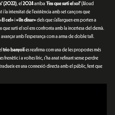
is’ (2022)
, el
2024
arriba ‘
Fins que surti el sol’
(Aloud
t i la intensitat de l’existència amb set cançons que
«
El cel»
i
«Un dinar»
dels que s’allarguen ens porten a
s que surti el sol ens confronta amb la incertesa del demà.
ó avançar amb l’esperança com a arma de doble tall.
el
trio banyolí
es reafirma com una de les propostes més
 frenètic i a voltes líric, s’ha anat refinant sense perdre
es tradueix en una connexió directa amb el públic, fent que