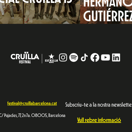
HERMANO
S
GUTIÉRRE
Instagram
#
TikTok
Facebook
YouTub
Linke
festival@cruillabarcelona.cat
Subscriu-te a la nostra newslette
C/ Pujades, 77, 2n 7a. 08005, Barcelona
Vull rebre informació