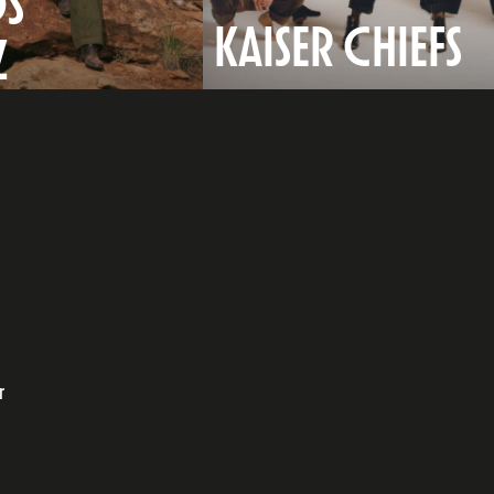
S
KAISER CHIEFS
Z
e
dIn
r