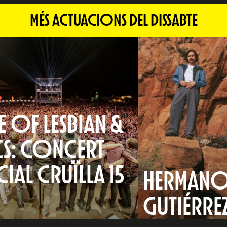
MÉS ACTUACIONS DEL DISSABTE
 OF LESBIAN &
CS: CONCERT
CIAL CRUÏLLA 15
HERMANO
S
GUTIÉRRE