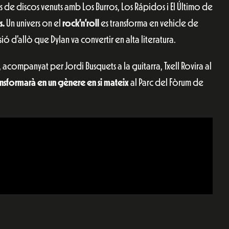
ns de discos venuts amb Los Burros, Los Rápidos i El Último de
s.
Un univers on el
rock’n’roll
es transforma en vehicle de
sió d’allò que Dylan va convertir en alta literatura.
, acompanyat per Jordi Busquets a la guitarra, Txell Rovira al
ansformarà en un gènere en si mateix
al Parc del Fòrum de