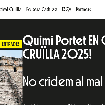
tival Cruïlla
Polsera Cashless
FAQs
Partners
Quimi Portet EN 
ENTRADES
CRUÏLLA 2025!
No cridem al mal