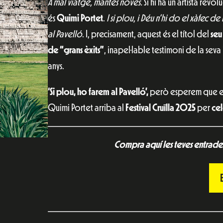
A mal viatge, mantes noves.
Si hi ha un artista rev
és
Quimi Portet
.
I si plou, i Déu n’hi do el xàfec d
al Pavelló
. I, precisament, aquest és el títol del
seu
de “grans èxits”
, inapel·lable testimoni de la seva
anys.
‘Si plou, ho farem al Pavelló’,
però esperem que e
Quimi Portet arriba al
Festival Cruïlla 2025
per
cel
Compra aquí les teves entrades