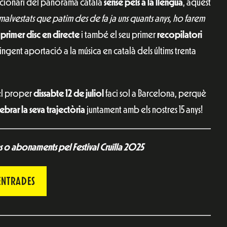
olucionari del panorama català
sense pèls a la llengua
, aquest
e malvestats que patim des de fa ja uns quants anys, ho farem
 primer disc en directe
i també el seu primer
recopilatori
 ingent aportació a la música en català dels últims trenta
l proper
dissabte 12 de juliol
faci sol a Barcelona, perquè
ebrar la seva trajectòria
juntament amb els nostres 15 anys!
 o abonaments pel Festival Cruïlla 2025
ENTRADES