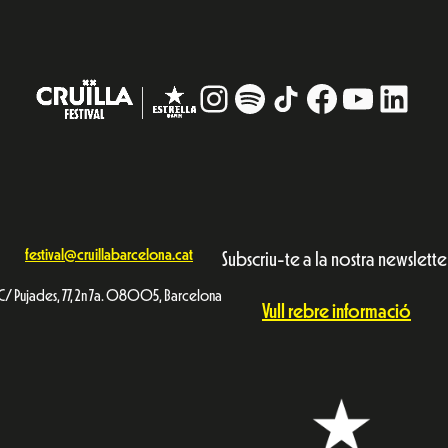
Instagram
#
TikTok
Facebook
YouTub
Linke
festival@cruillabarcelona.cat
Subscriu-te a la nostra newslette
C/ Pujades, 77, 2n 7a. 08005, Barcelona
Vull rebre informació