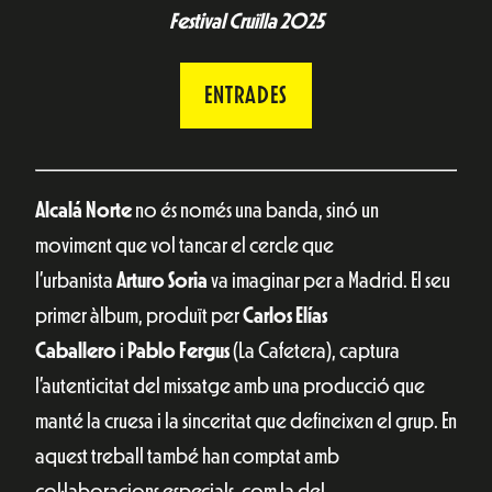
Festival Cruïlla 2025
ENTRADES
Alcalá Norte
no és només una banda, sinó un
moviment que vol tancar el cercle que
l’urbanista
Arturo Soria
va imaginar per a Madrid. El seu
primer àlbum, produït per
Carlos Elías
Caballero
i
Pablo Fergus
(La Cafetera), captura
l’autenticitat del missatge amb una producció que
manté la cruesa i la sinceritat que defineixen el grup. En
aquest treball també han comptat amb
col·laboracions especials, com la del