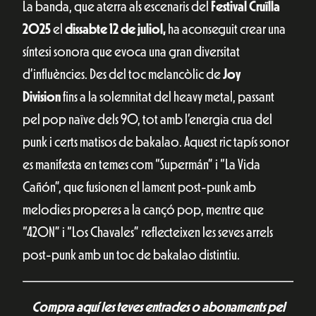
La banda, que aterra als escenaris del
Festival Cruïlla
2025
el
dissabte
12 de juliol,
ha aconseguit crear una
síntesi sonora que evoca una gran diversitat
d’influències. Des del toc melancòlic de
Joy
Division
fins a la solemnitat del heavy metal, passant
pel pop naïve dels 90, tot amb l’energia crua del
punk i certs matisos de bakalao. Aquest ric tapís sonor
es manifesta en temes com “Supermán” i “La Vida
Cañón”, que fusionen el lament post-punk amb
melodies properes a la cançó pop, mentre que
“420N” i “Los Chavales” reflecteixen les seves arrels
post-punk amb un toc de bakalao distintiu.
Compra aquí les teves entrades o abonaments pel