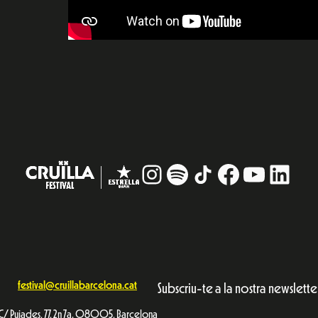
Instagram
#
TikTok
Facebook
YouTub
Linke
festival@cruillabarcelona.cat
Subscriu-te a la nostra newslette
C/ Pujades, 77, 2n 7a. 08005, Barcelona