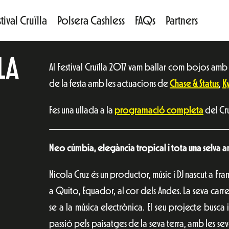
tival Cruïlla
Polsera Cashless
FAQs
Partners
LA
Al Festival Cruïlla 2017 vam ballar com bojos amb
de la festa amb les actuacions de
Chase & Status
,
K
Fes una ullada a la
programació completa
del Cru
Neo cúmbia, elegància tropical i tota una selva 
Nicola Cruz és un productor, músic i DJ nascut a Fr
a Quito, Equador, al cor dels Andes. La seva carr
se a la música electrònica. El seu projecte busca i
passió pels paisatges de la seva terra, amb les seves 