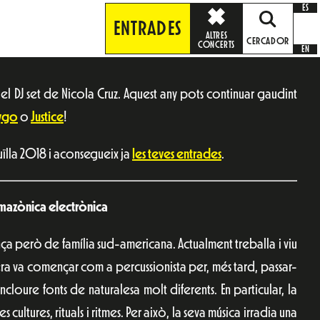
ES
ENTRADES
ALTRES
CERCADOR
CONCERTS
EN
 el DJ set de Nicola Cruz. Aquest any pots continuar gaudint
ygo
o
Justice
!
ïlla 2018 i aconsegueix ja
les teves entrades
.
amazònica electrònica
ança però de família sud-americana. Actualment treballa i viu
era va començar com a percussionista per, més tard, passar-
ncloure fonts de naturalesa molt diferents. En particular, la
cultures, rituals i ritmes. Per això, la seva música irradia una