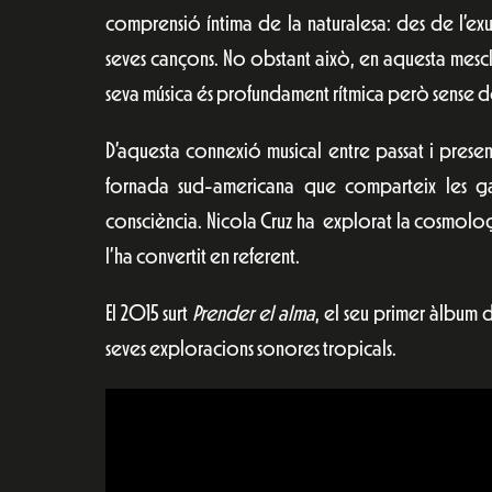
comprensió íntima de la naturalesa: des de l’ex
seves cançons. No obstant això, en aquesta mescla
seva música és profundament rítmica però sense de
D’aquesta connexió musical entre passat i present
fornada sud-americana que comparteix les g
consciència. Nicola Cruz ha explorat la cosmologi
l’ha convertit en referent.
El 2015 surt
Prender el alma
, el seu primer àlbum 
seves exploracions sonores tropicals.