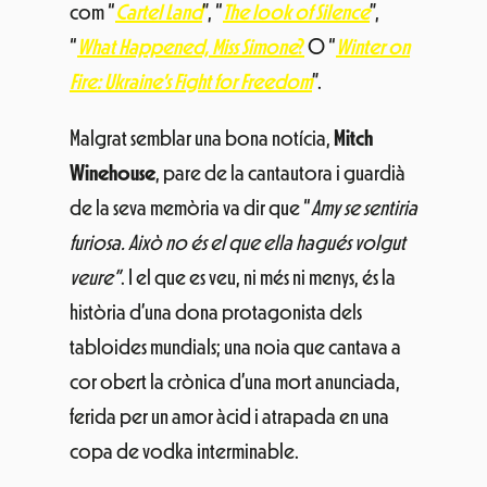
com “
Cartel Land
”, “
The look of Silence
”,
“
What Happened, Miss Simone
?
O “
Winter on
Fire: Ukraine’s Fight for Freedom
”.
Malgrat semblar una bona notícia,
Mitch
Winehouse
, pare de la cantautora i guardià
de la seva memòria va dir que “
Amy se sentiria
furiosa. Això no és el que ella hagués volgut
veure”
. I el que es veu, ni més ni menys, és la
història d’una dona protagonista dels
tabloides mundials; una noia que cantava a
cor obert la crònica d’una mort anunciada,
ferida per un amor àcid i atrapada en una
copa de vodka interminable.