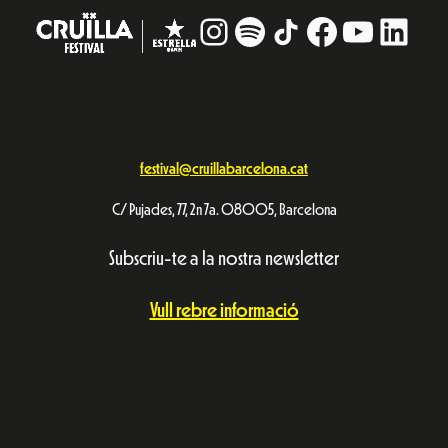
Instagram
#
TikTok
Facebook
YouTub
Linke
festival@cruillabarcelona.cat
C/ Pujades, 77, 2n 7a. 08005, Barcelona
Subscriu-te a la nostra newsletter
Vull rebre informació