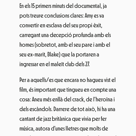
En els 15 primers minuts del documental, ja
pots treure conclusions clares: Amy es va
convertir en esclava del seu propi èxit,
carregant una decepció profunda amb els
homes (sobretot, amb el seu pare i amb el
seu ex-marit, Blake) que la portaren a
ingressar en el maleït club dels 27.
Per a aquells/es que encara no hagueu vist el
film, és important que tingueu en compte una
cosa: Aneu més enllà del crack, de l’heroïna i
dels escàndols. Darrere de tot això, hi ha una
cantant de jazz britànica que vivia per fer
música, autora d’unes lletres que molts de