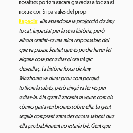
nosaltres portem encara gravades a foc en el
nostre cor. En paraules del propi
Kapadia
:
«Un abandona la projecció de Amy
tocat, impactat per la seva història, però
alhora sentint-se una mica responsable del
que va pasasr. Sentint que es podia haver fet
alguna cosa per evitar el seu tràgic
desenllaç. La història fosca de Amy
Winehouse va durar prou com perquè
tothom la sabés, però ningú va fer res per
evitar-la. A la gent li encantava veure com els
còmics gastaven bromes sobre ella. La gent
seguia comprant entrades encara sabent que
ella probablement no estaria bé. Gent que