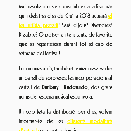
Avui resolem tots els teus dubtes: a la fi sabràs
quin dels tres dies del Cruïlla 2018 actuarà
el
teu artista preferit
! Serà dijous? Divendres?
Dissabte? O potser en tens tants, de favorits,
que es reparteixen durant tot el cap de
setmana del festival!
I no només això, també et teníem reservades
un parell de sorpreses: les incorporacions al
cartell de
Bunbury
i
Nudozurdo
, dos grans
noms de l’escena musical espanyola.
Un cop feta la distribució per dies, volem
informar-te de les
diferents modalitats
d’entrada
que pots adquirir: