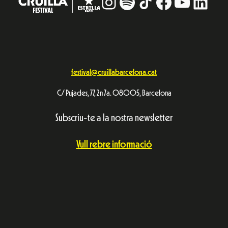
Instagram
#
TikTok
Facebook
YouTub
Linke
festival@cruillabarcelona.cat
C/ Pujades, 77, 2n 7a. 08005, Barcelona
Subscriu-te a la nostra newsletter
Vull rebre informació