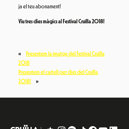
ja el teu abonament!
Viu tres dies màgics al Festival Cruïlla 2018!
«
Presentem la imatge del Festival Cruïlla
2018
Presentem el cartell per dies del Cruïlla
2018!
»