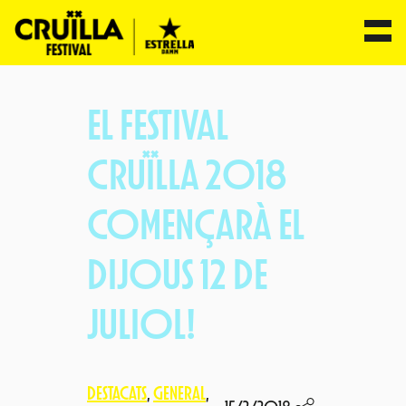
Vés
al
EL FESTIVAL
contingut
CRUÏLLA 2018
COMENÇARÀ EL
DIJOUS 12 DE
JULIOL!
DESTACATS
, 
GENERAL
, 