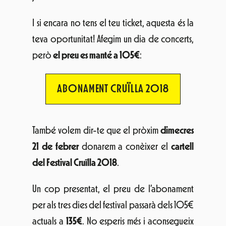
I si encara no tens el teu ticket, aquesta és la
teva oportunitat! Afegim un dia de concerts,
però
el preu es manté a 105€
:
ABONAMENT CRUÏLLA 2018
També volem dir-te que el pròxim
dimecres
21 de febrer
donarem a conèixer el
cartell
del Festival Cruïlla 2018
.
Un cop presentat, el preu de l’abonament
per als tres dies del festival passarà dels 105€
actuals a
135€
. No esperis més i aconsegueix