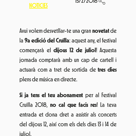
15/2/2018
NOTICIES
Avui volem desvetllar-te una gran
novetat
de
la
9a edició del Cruïlla
: aquest any, el festival
començarà el
dijous 12 de juliol
! Aquesta
jornada comptarà amb un cap de cartell i
actuarà com a tret de sortida de
tres dies
plens de música en directe.
Si ja tens el teu
abonament
per al Festival
Cruïlla 2018,
no cal que facis res
! La teva
entrada et dona dret a assistir als concerts
del dijous 12, així com els dels dies 13 i 14 de
juliol.