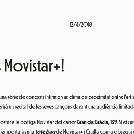
12/4/2018
s Movistar+!
 una sèrie de concerts íntims en un clima de proximitat entre l’artis
erirà un recital de les seves cançons davant una audiència limit
costar a la botiga Movistar del carrer
Gran de Gràcia, 139
. Si ets
 t’emportaràs una
tote bag
de Movistar+ i Cruïlla com a obsequi 