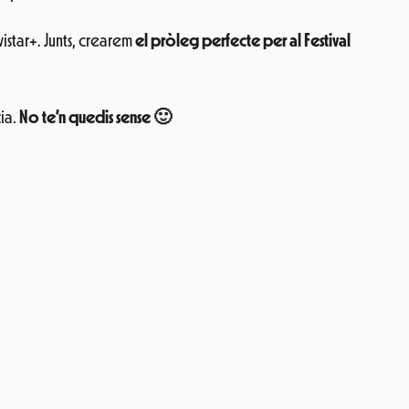
istar+. Junts, crearem
el pròleg perfecte per al Festival
ia.
No te’n quedis sense 🙂