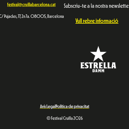
festival@cruillabarcelona.cat
Subscriu-te a la nostra newslette
C/ Pujades, 77, 2n 7a. 08005, Barcelona
Vull rebre informació
Avís Legal
Política de privacitat
© Festival Cruïlla 2026