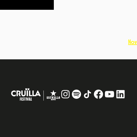
Nov
Instagram
#
TikTok
Facebook
YouTub
Linke