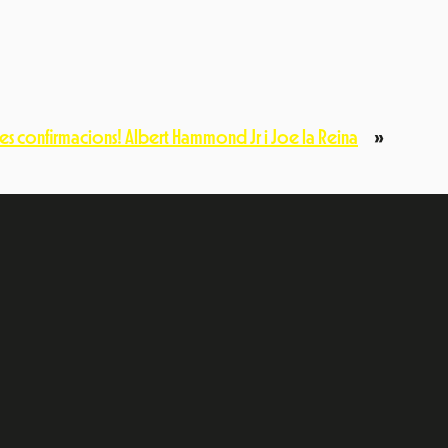
es confirmacions! Albert Hammond Jr i Joe la Reina
»
e
dIn