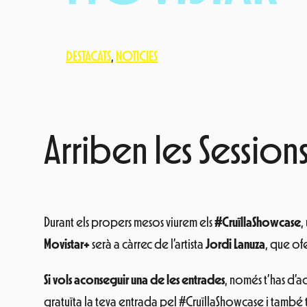
DESTACATS
, 
NOTICIES
Arriben les Session
Durant els propers mesos viurem els
#CruïllaShowcase
,
Movistar+
serà a càrrec de l’artista
Jordi Lanuza
, que of
Si vols aconseguir una de les entrades
, només t’has d’a
gratuïta la teva entrada pel #CruïllaShowcase i també