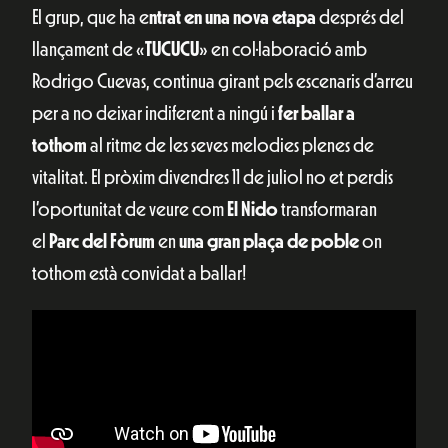
El grup, que ha e
ntrat en una nova etapa
després del
llançament de «
TUCUCU
» en col·laboració amb
Rodrigo Cuevas, continua girant pels escenaris d’arreu
per a no deixar indiferent a ningú i
fer
ballar
a
tothom
al ritme de les seves melodies plenes de
vitalitat. El pròxim divendres 11 de juliol no et perdis
l’oportunitat de veure com
El Nido
transformaran
el
Parc del Fòrum
en
una gran plaça de poble
on
tothom està convidat a ballar!