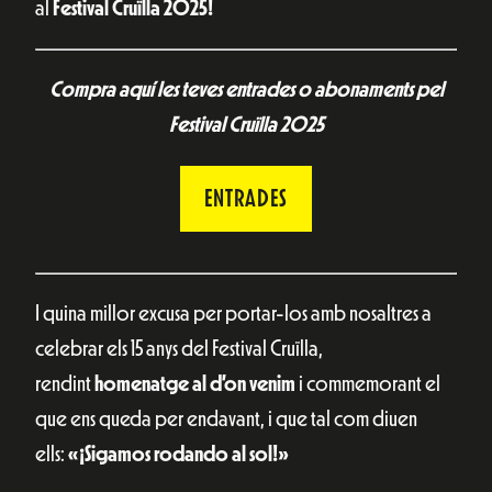
al
Festival Cruïlla 2025!
Compra aquí les teves entrades o abonaments pel
Festival Cruïlla 2025
ENTRADES
I quina millor excusa per portar-los amb nosaltres a
celebrar els 15 anys del Festival Cruïlla,
rendint
homenatge al
d’on venim
i commemorant el
que ens queda per endavant, i que tal com diuen
ells:
«¡Sigamos rodando al sol!»