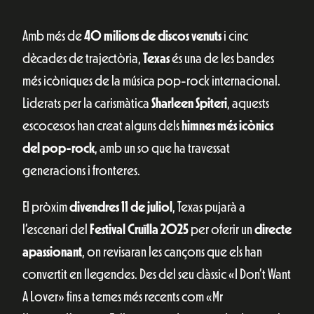
Amb més de
40 milions de discos venuts
i cinc
dècades de trajectòria,
Texas
és una de les bandes
més icòniques de la música pop-rock internacional.
Liderats per la carismàtica
Sharleen Spiteri
, aquests
escocesos han creat alguns dels
himnes més icònics
del pop-rock
, amb un so que ha travessat
generacions i fronteres.
El pròxim
divendres
11 de juliol
, Texas pujarà a
l’escenari del
Festival Cruïlla 2025
per oferir un
directe
apassionant
, on revisaran les cançons que els han
convertit en llegendes. Des del seu clàssic «I Don’t Want
A Lover» fins a temes més recents com «Mr