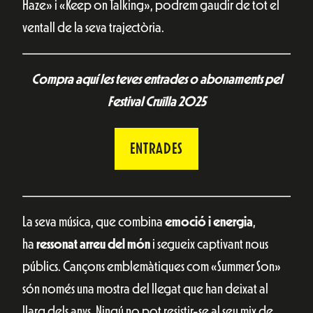
Haze» i «Keep on Talking», podrem gaudir de tot el
ventall de la seva trajectòria.
Compra aquí les teves entrades o abonaments pel
Festival Cruïlla 2025
ENTRADES
La seva música, que combina
emoció i energia
,
ha
ressonat arreu del món
i segueix captivant nous
públics. Cançons emblemàtiques com «Summer Son»
són només una mostra del llegat que han deixat al
llarg dels anys. Ningú no pot resistir-se al seu mix de