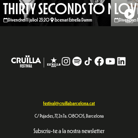
THIRTY SECONDS TO MARS
LOVE
Divendres 11 juliol 23:20
Escenari Estrella Damm
Divendres 
VÍDEO
Instagram
#
TikTok
Facebook
YouTub
Linke
festival@cruillabarcelona.cat
C/ Pujades, 77, 2n 7a. 08005, Barcelona
Subscriu-te a la nostra newsletter