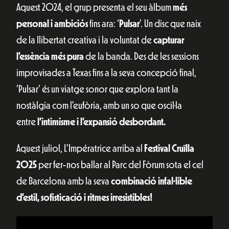
Aquest 2024, el grup presenta el seu àlbum
més
personal i ambiciós
fins ara: ‘
Pulsar
’. Un disc que naix
de la llibertat creativa i la voluntat de
capturar
l’essència més pura
de la banda. Des de les sessions
improvisades a Texas fins a la seva concepció final,
‘Pulsar’ és un viatge sonor que explora tant la
nostàlgia com l’eufòria, amb un so que oscil·la
entre
l’intimisme i l’expansió desbordant.
Aquest juliol, L’Impératrice arriba al
Festival Cruïlla
2025
per fer-nos ballar al Parc del Fòrum sota el cel
de Barcelona amb la seva
combinació infal·lible
d’estil, sofisticació i ritmes irresistibles!