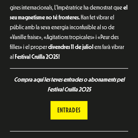
gires internacionals, L’Impératrice ha demostrat que
el
seu magnetisme no té fronteres.
Han fet vibrar el
públic amb la seva energia inconfusible al so de
«Vanille fraise», «Agitations tropicales» i «Peur des
filles» i el proper
divendres 11 de juliol
ens farà vibrar
al
Festival Cruïlla 2025!
Compra aquí les teves entrades o abonaments pel
Festival Cruïlla 2025
ENTRADES