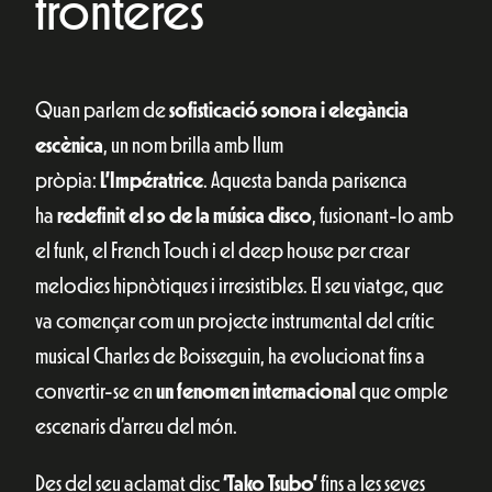
fronteres
Quan parlem de
sofisticació sonora i elegància
escènica
, un nom brilla amb llum
pròpia:
L’Impératrice
. Aquesta banda parisenca
ha
redefinit el so de la música disco
, fusionant-lo amb
el funk, el French Touch i el deep house per crear
melodies hipnòtiques i irresistibles. El seu viatge, que
va començar com un projecte instrumental del crític
musical Charles de Boisseguin, ha evolucionat fins a
convertir-se en
un fenomen internacional
que omple
escenaris d’arreu del món.
Des del seu aclamat disc
‘Tako Tsubo’
fins a les seves