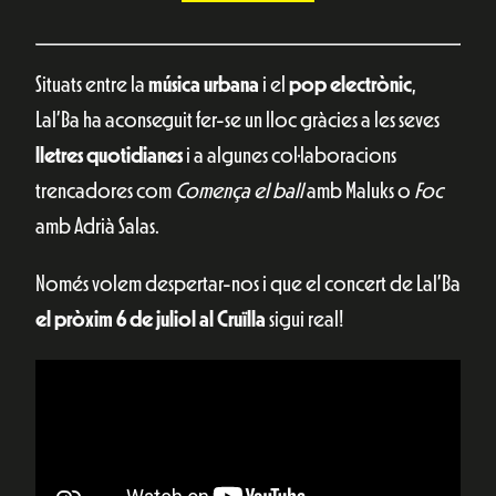
Situats entre la
música urbana
i el
pop electrònic
,
Lal’Ba ha aconseguit fer-se un lloc gràcies a les seves
lletres quotidianes
i a algunes col·laboracions
trencadores com
Comença el ball
amb Maluks o
Foc
amb Adrià Salas.
Només volem despertar-nos i que el concert de Lal’Ba
el pròxim 6 de juliol al Cruïlla
sigui real!