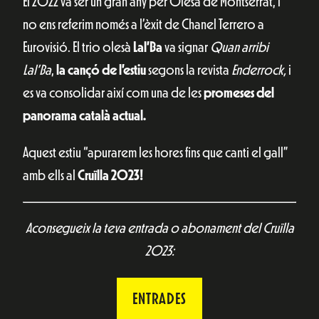
El 2022 va ser un gran any per Olesa de Montserrat, i
no ens referim només a l’èxit de Chanel Terrero a
Eurovisió. El trio olesà
Lal’Ba
va signar
Quan arribi
Lal’Ba
,
la cançó de l’estiu
segons la revista
Enderrock,
i
es va consolidar així com una de les
promeses del
panorama català actual.
Aquest estiu “apurarem les hores fins que canti el gall”
amb ells al
Cruïlla 2023!
Aconsegueix la teva entrada o abonament del Cruïlla
2023:
ENTRADES